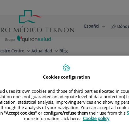
Español
Dónde
Selector
Idioma
de
Activo
idioma
estro Centro
Actualidad
Blog
 láser para lesiones y tumores
nes y tumores
Cookies configuration
oderna que permite tratar tumores, lesion
d uses its own cookies and those of third parties (located in co
zamos procedimientos mixtos combinados c
slation does not guarantee an adequate level of data protection) f
tication, statistical analysis, improving services and showing per
 through the analysis of your navigation. You can accept all cooki
n "
Accept cookies
" or
configure/refuse them
their use from this
S
more information click here:
Cookie policy