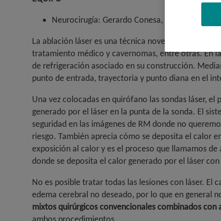
Neurocirugía: Gerardo Conesa, Jose Hinojosa
La ablación láser es una técnica novedosa que permite
tratamiento médico y cavernomas, entre otras. En 
de refrigeración asociado en su construcción. Median
punto de entrada, trayectoria y punto diana en el int
Una vez colocadas en quirófano las sondas láser, el 
generado por el láser en la punta de la sonda. El sis
seguridad en las imágenes de RM donde no queremos 
riesgo. También aprecia cómo se deposita el calor e
exposición al calor y es el proceso que llamamos de
donde se deposita el calor generado por el láser con
No es posible tratar todas las lesiones con láser. E
edema cerebral no deseado, por lo que en general no
mixtos quirúrgicos convencionales combinados con a
ambos procedimientos.