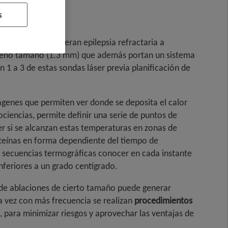
s
ia, zonas que generan epilepsia refractaria a
queño tamaño (1.3 mm) que además portan un sistema
1 a 3 de estas sondas láser previa planificación de
mágenes que permiten ver donde se deposita el calor
ociencias, permite definir una serie de puntos de
 si se alcanzan estas temperaturas en zonas de
oteínas en forma dependiente del tiempo de
s secuencias termográficas conocer en cada instante
nferiores a un grado centígrado.
s de ablaciones de cierto tamaño puede generar
a vez con más frecuencia se realizan
procedimientos
, para minimizar riesgos y aprovechar las ventajas de