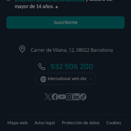
mayor de 14 años.
Suscribirme
Carrer de Vilana, 12, 08022 Barcelona
932 906 200
International web site
Este
Este
Este
Este
Este
Enlace
enlace
enlace
enlace
enlace
enlace
a
se
se
se
se
se
una
abrirá
abrirá
abrirá
abrirá
abrirá
aplicación
Mapa web
Aviso legal
Protección de datos
Cookies
en
en
en
en
en
externa.