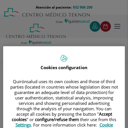
Saltar al contenido
Saltar
Menú
Atención al paciente:
932 906 200
Select
al
teléfono
de
contenido
cabecera
idiom
Toggl
navig
Instituto de Neumología Teknon
Cookies configuration
Programa especializado para dejar el tabaco
Programa especializado para dejar
Quirónsalud uses its own cookies and those of third
parties (located in countries whose legislation does not
el tabaco
guarantee an adequate level of data protection) for
Ofrecemos un programa de
user authentication, statistical analysis, improving
services and showing personalised advertising
acompañamiento que permite
through the analysis of your navigation. You can
accept all cookies by pressing the button "
Accept
controlar los momentos críticos en
cookies
" or
configure/refuse them
their use from this
que el paciente quiere volver a fumar.
Settings
. For more information click here:
Cookie