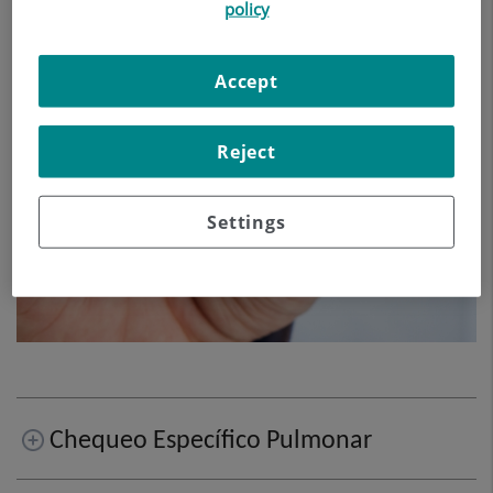
policy
Accept
Reject
Settings
Chequeo Específico Pulmonar