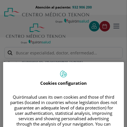
Saltar al contenido
Saltar
Menú
Atención al paciente:
932 906 200
Select
al
teléfono
de
contenido
cabecera
idiom
Toggl
navig
Instituto de Neumología Teknon
Prevención de la Enfermedad Pulmonar Obstructiva
Crónica
Cookies configuration
Prevención de la Enfermedad
Pulmonar Obstructiva Crónica
Quirónsalud uses its own cookies and those of third
parties (located in countries whose legislation does not
Contamos con especialistas en la
guarantee an adequate level of data protection) for
prevención y tratamiento de este
user authentication, statistical analysis, improving
services and showing personalised advertising
trastorno que es la tercera causa de
through the analysis of your navigation. You can