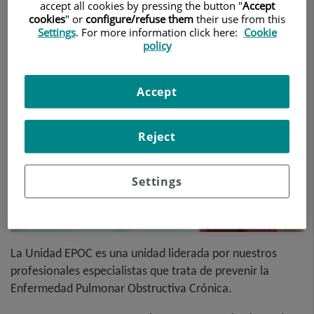
muerte en el mundo.
accept all cookies by pressing the button "
Accept
cookies
" or
configure/refuse them
their use from this
Settings
. For more information click here:
Cookie
policy
Accept
Reject
Settings
La Unidad EPOC es una unidad liderada por nuestros
profesionales especialistas que trata de prevenir la
Enfermedad Pulmonar Obstructiva Crónica.