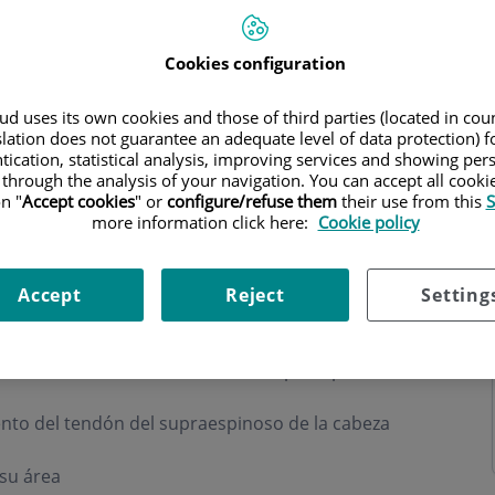
Cookies configuration
d uses its own cookies and those of third parties (located in co
slation does not guarantee an adequate level of data protection) f
tication, statistical analysis, improving services and showing per
 through the analysis of your navigation. You can accept all cooki
n "
Accept cookies
" or
configure/refuse them
their use from this
S
more information click here:
Cookie policy
Accept
Reject
Setting
r el interior del hombro
l de la inserción del tendón del supraespinoso en
nto del tendón del supraespinoso de la cabeza
su área