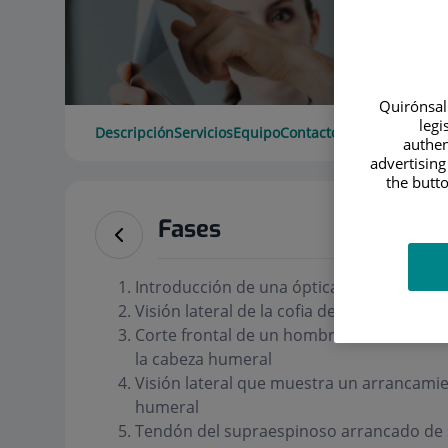
Quirónsalu
legi
Descripción
Servicios
Equipo
Contacto
Horario
authen
advertising
the butto
Fases
Introducción de una óptica para visualiza
Visión lateral de la cofia de los rotadores
Corte frontal de un hombro normal a nive
la cabeza humeral
Visión lateral que muestra un arrancamie
humeral
Tendón del supraespinoso arrancado de 