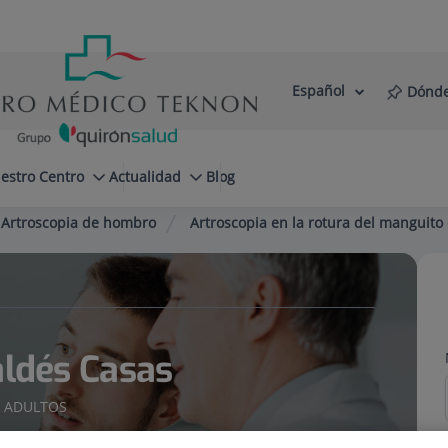
Español
Dónde
Selector
Idioma
de
Activo
idioma
estro Centro
Actualidad
Blog
Artroscopia de hombro
Artroscopia en la rotura del manguito 
aldés Casas
A ADULTOS