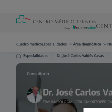
Saltar al contenido
Saltar
Menú
al
teléfono
contenido
cabecera
menuPrincipal
Cuadro médico
Especialidades
Área diagnóstica
Nu
Dr. José Carlos Valdés Casas
Especialidades
Consultorio
Dr. José Carlos V
TRAUMATOLOGÍA - CIRUGÍA ORTOPÉDIC