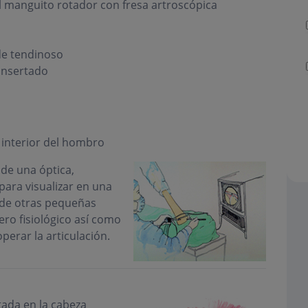
l manguito rotador con fresa artroscópica
de tendinoso
insertado
l interior del hombro
de una óptica,
para visualizar en una
s de otras pequeñas
ro fisiológico así como
erar la articulación.
rtada en la cabeza