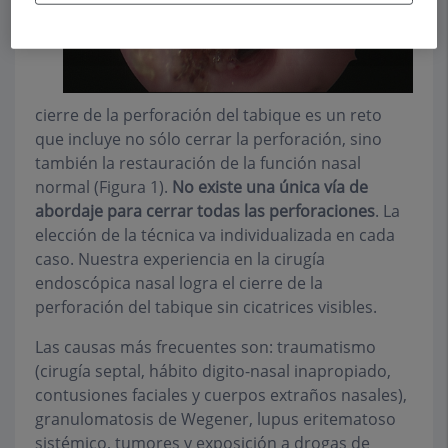
cierre de la perforación del tabique es un reto
que incluye no sólo cerrar la perforación, sino
también la restauración de la función nasal
normal (Figura 1).
No existe una única vía de
abordaje para cerrar todas las perforaciones
. La
elección de la técnica va individualizada en cada
caso. Nuestra experiencia en la cirugía
endoscópica nasal logra el cierre de la
perforación del tabique sin cicatrices visibles.
Las causas más frecuentes son: traumatismo
(cirugía septal, hábito digito-nasal inapropiado,
contusiones faciales y cuerpos extraños nasales),
granulomatosis de Wegener, lupus eritematoso
sistémico, tumores y exposición a drogas de