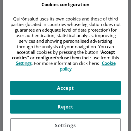
Izquierdo Domínguez
Cookies configuration
ALERGOLOGÍA
OTORRINOLARINGOLOGÍA
Quirónsalud uses its own cookies and those of third
parties (located in countries whose legislation does not
Pedir cita
guarantee an adequate level of data protection) for
user authentication, statistical analysis, improving
services and showing personalised advertising
Descripción
Servicios
Equipo
Contacto
Datos de interés
through the analysis of your navigation. You can
accept all cookies by pressing the button "
Accept
cookies
" or
configure/refuse them
their use from this
Horario
Settings
. For more information click here:
Cookie
policy
Perforaciones septales
Accept
El
Reject
Settings