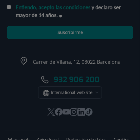
Entiendo, acepto las condiciones
y declaro ser
mayor de 14 años.
Suscribirme
Carrer de Vilana, 12, 08022 Barcelona
932 906 200
International web site
Este
Este
Este
Este
Este
Enlace
enlace
enlace
enlace
enlace
enlace
a
se
se
se
se
se
una
abrirá
abrirá
abrirá
abrirá
abrirá
aplicación
Mapa web
Aviso legal
Protección de datos
Cookies