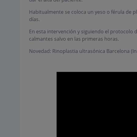
Habitualmente se coloca un yeso o férula de plá
días.
En esta intervención y siguiendo el protocolo
calmantes salvo en las primeras horas.
Novedad: Rinoplastia ultrasónica Barcelona (In