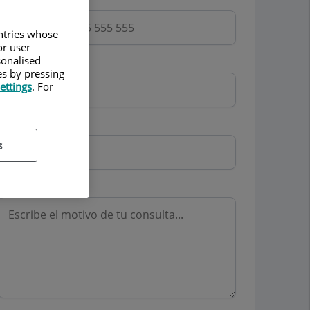
untries whose
or user
sonalised
Email
es by pressing
ettings
. For
Mutua
s
Motivo consulta