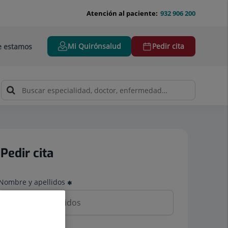
Atención al paciente:
932 906 200
Mi Quirónsalud
Pedir cita
 estamos
Pedir cita
Nombre y apellidos
Teléfono