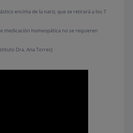
stico encima de la nariz, que se retirará a los 7
 de medicación homeopática no se requieren
stituto Dra. Ana Torres)