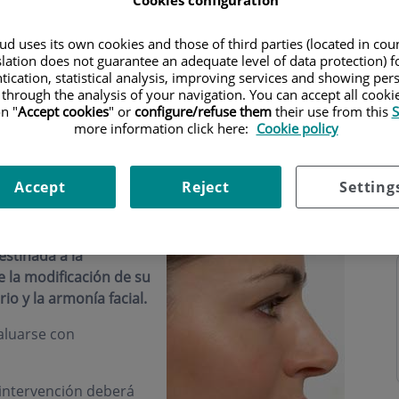
Cookies configuration
d uses its own cookies and those of third parties (located in co
slation does not guarantee an adequate level of data protection) f
tication, statistical analysis, improving services and showing per
 through the analysis of your navigation. You can accept all cooki
n "
Accept cookies
" or
configure/refuse them
their use from this
S
s
Horario
more information click here:
Cookie policy
Accept
Reject
Setting
estinada a la
 la modificación de su
io y la armonía facial.
aluarse con
a intervención deberá