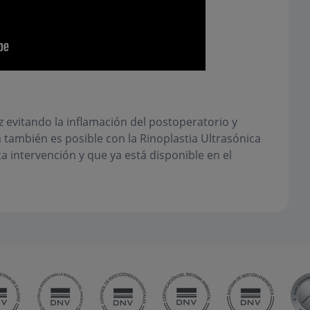
iz evitando la inflamación del postoperatorio y
también es posible con la Rinoplastia Ultrasónica
a intervención y que ya está disponible en el