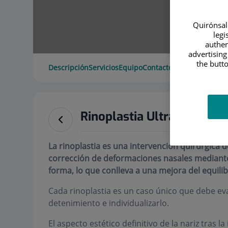
Quirónsalu
legi
authen
advertising
the butto
Descripción
Servicios
Equipo
Contacto
Datos de interé
Rinoplastia Ultrasónica
La rinoplastia es una intervención quirúrgica d
corrección de deformaciones nasales mediante
forma, lo que conlleva a una mejora del equilibr
Cada rinoplastia es un caso único que debe ev
detenimiento e individualizarlo.
El aspecto estético definitivo de la nariz tras l