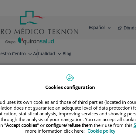
Español
Dónde
Selector
Idioma
de
Activo
idioma
estro Centro
Actualidad
Blog
y
Cirugía plástica y estética
Mentón
Cookies configuration
d uses its own cookies and those of third parties (located in co
slation does not guarantee an adequate level of data protection) f
 Paloma - Gournay
tication, statistical analysis, improving services and showing per
 through the analysis of your navigation. You can accept all cooki
n "
Accept cookies
" or
configure/refuse them
their use from this
S
more information click here:
Cookie policy