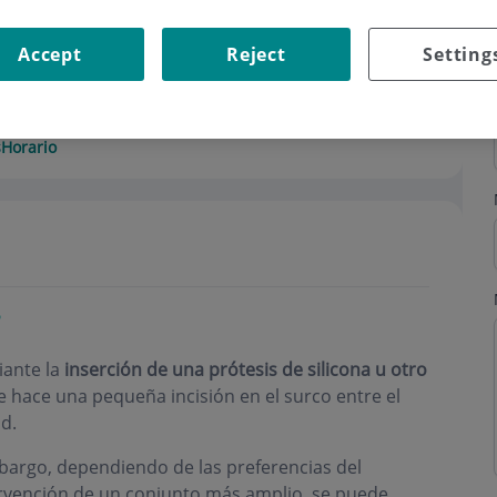
Accept
Reject
Setting
s
Horario
iante la
inserción de una prótesis de silicona
u otro
 se hace una pequeña incisión en el surco entre el
ad.
mbargo, dependiendo de las preferencias del
ntervención de un conjunto más amplio, se puede