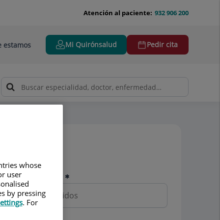
Atención al paciente:
932 906 200
Mi Quirónsalud
Pedir cita
 estamos
Pedir cita
untries whose
or user
Nombre y apellidos
sonalised
es by pressing
ettings
. For
Teléfono