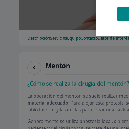
Descripción
Servicios
Equipo
Contacto
Datos de interé
Mentón
¿Cómo se realiza la cirugía del mentón?
La operación del mentón se suele realizar med
material adecuado
. Para alojar esta prótesis,
labio inferior y las encías para crear una cavid
Generalmente se utiliza anestesia local, sin e
paciente y del cirujano y si se trata de una i