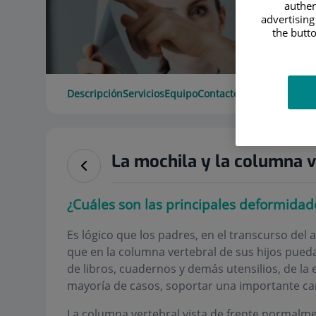
authen
advertising
the butto
Descripción
Servicios
Equipo
Contacto
Horario
La mochila y la columna v
¿Cuáles son las principales deformidad
Es lógico que los padres, en el transcurso del 
que en la columna vertebral de sus hijos pueda 
de libros, cuadernos y demás utensilios, de la e
mayoría de casos, soportar una importante ca
La columna vertebral vista de frente normalm