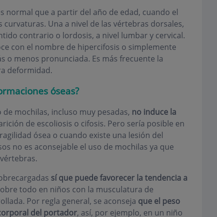
es normal que a partir del año de edad, cuando el
curvaturas. Una a nivel de las vértebras dorsales,
tido contrario o lordosis, a nivel lumbar y cervical.
oce con el nombre de hipercifosis o simplemente
ás o menos pronunciada. Es más frecuente la
ra deformidad.
formaciones óseas?
 de mochilas, incluso muy pesadas,
no induce la
rición de escoliosis o cifosis. Pero sería posible en
gilidad ósea o cuando existe una lesión del
asos no es aconsejable el uso de mochilas ya que
 vértebras.
sobrecargadas
sí que puede favorecer la tendencia a
sobre todo en niños con la musculatura de
ollada. Por regla general, se aconseja
que el peso
corporal del portador
, así, por ejemplo, en un niño