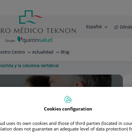
Español
Dónde
Selector
Idioma
de
Activo
idioma
estro Centro
Actualidad
Blog
ochila y la columna vertebral
o Romo
Cookies configuration
 PEDIÁTRICA
d uses its own cookies and those of third parties (located in co
slation does not guarantee an adequate level of data protection) f