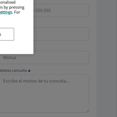
sonalised
es by pressing
ettings
. For
Email
s
Mutua
Motivo consulta