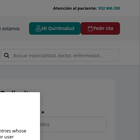
Atención al paciente:
932 906 200
Mi Quirónsalud
Pedir cita
 estamos
Pedir cita
Nombre y apellidos
untries whose
or user
Teléfono