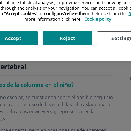
tication, statistical analysis, improving services and showing per
 through the analysis of your navigation. You can accept all cooki
n "
Accept cookies
" or
configure/refuse them
their use from this
S
more information click here:
Cookie policy
Accept
Reject
Setting
ertebral
es de la columna en el niño?
año escolar, se cuestionen sobre el posible perjuicio
provocar el uso de las mochilas. El traslado diario
scuela a casa y viceversa, representa, en la
rga.
ente es recta, pero en ocasiones puede aparecer