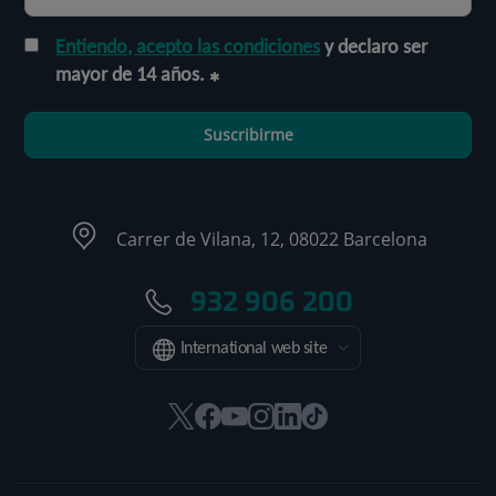
Entiendo, acepto las condiciones
y declaro ser
mayor de 14 años.
Suscribirme
Carrer de Vilana, 12, 08022 Barcelona
932 906 200
International web site
Este
Este
Este
Este
Este
Enlace
enlace
enlace
enlace
enlace
enlace
a
se
se
se
se
se
una