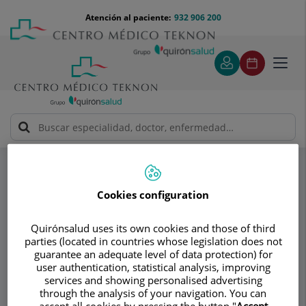
Saltar al contenido
Saltar
Menú
Atención al paciente:
932 906 200
Select
al
teléfono
de
contenido
cabecera
idiom
Toggl
navig
Dr. Jordi Monés Carilla
Retina
Especialidades
Retina médica
Cookies configuration
Consultorio
Quirónsalud uses its own cookies and those of third
Dr. Jordi Monés
parties (located in countries whose legislation does not
guarantee an adequate level of data protection) for
Carilla
user authentication, statistical analysis, improving
services and showing personalised advertising
OFTALMOLOGÍA
through the analysis of your navigation. You can
accept all cookies by pressing the button "
Accept