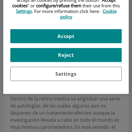
cookies
" or
configure/refuse them
their use from this
Settings
. For more information click here:
Cookie
policy
Pedir cita
Accept
Descripción
Servicios
Equipo
Contacto
Datos de interés
Reject
Horario
Settings
Retina médica
Dentro de la retina médica se engloban una serie
de patologías, de las cuáles algunas aun no
disponen de un tratamiento efectivo aunque la
investigación llevada a cabo en todo el mundo es
muy intensa y prometedora. En este sentido, el