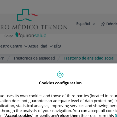
Español
Dónde
Selector
Idioma
de
Activo
idioma
estro Centro
Actualidad
Blog
ern
Trastornos de ansiedad
Trastorno de ansiedad social
Cookies configuration
ología Morgenstern
d uses its own cookies and those of third parties (located in co
slation does not guarantee an adequate level of data protection) f
tication, statistical analysis, improving services and showing per
 through the analysis of your navigation. You can accept all cooki
n "
Accept cookies
" or
configure/refuse them
their use from this
S