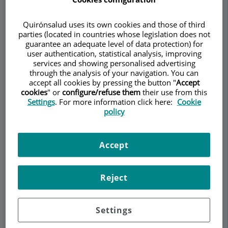
Quirónsalud uses its own cookies and those of third
parties (located in countries whose legislation does not
Pedir cita
guarantee an adequate level of data protection) for
user authentication, statistical analysis, improving
services and showing personalised advertising
Descripción
Servicios
Equipo
Contacto
Datos de interés
through the analysis of your navigation. You can
accept all cookies by pressing the button "
Accept
cookies
" or
configure/refuse them
their use from this
Horario
Settings
. For more information click here:
Cookie
policy
Braquioplastia
Accept
¿Qué es?
Reject
Técnica quirúrgica encaminada a mejorar el
aspecto de las extremidades superiores (EESS)
Settings
mediante resección del exceso dermograso de