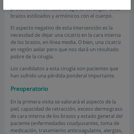
cara interna de ambos brazos. Lo que
pretendemos con esta cirugía es conseguir unos
brazos estilizados y armónicos con el cuerpo.
El aspecto negativo de esta intervención es la
necesidad de dejar una cicatriz en la cara interna
de los brazos, en línea media. O bien, una cicatriz
en región axilar pero que nos dará un resultado
pobre de la cirugía.
Los candidatos a esta cirugía son pacientes que
han sufrido una pérdida ponderal importante.
Preoperatorio
En la primera visita se valorará el aspecto de la
piel, capacidad de retracción, exceso dermograso
de cara interna de los brazos y estado general del
paciente (enfermedades coadyuvantes, toma de
medicación, tratamiento anticoagulante, alergias,