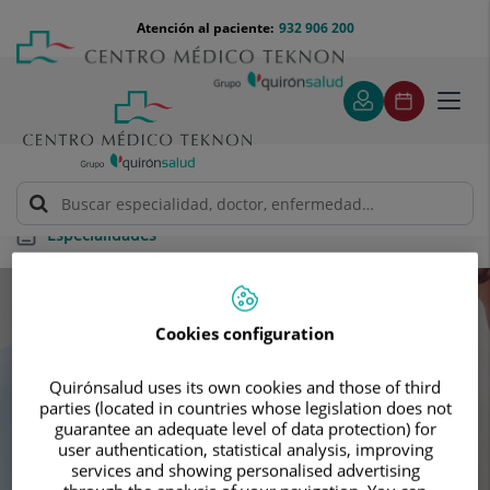
Saltar al contenido
Saltar
Menú
Atención al paciente:
932 906 200
Select
al
teléfono
de
contenido
cabecera
idiom
Toggl
navig
Especialidades
Especialidades
Cookies configuration
Busca tu próxima cita con nuestros
Quirónsalud uses its own cookies and those of third
mejores especialistas
parties (located in countries whose legislation does not
guarantee an adequate level of data protection) for
user authentication, statistical analysis, improving
services and showing personalised advertising