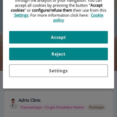
through the analysis of your navigation. You can
accept all cookies by pressing the button "
Accept
cookies
" or
configure/refuse them
their use from this
Settings
. For more information click here:
Cookie
policy
Accept
Reject
Buscar
Settings
Listado de consultorios
115 consultorios
Adrio Clinic
Traumatología - Cirugía Ortopédica Adultos
Podología