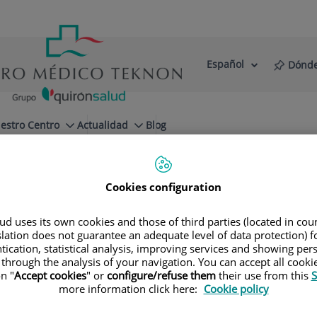
Español
Dónde
Selector
Idioma
de
Activo
idioma
estro Centro
Actualidad
Blog
Cookies configuration
d uses its own cookies and those of third parties (located in co
slation does not guarantee an adequate level of data protection) f
tication, statistical analysis, improving services and showing per
 through the analysis of your navigation. You can accept all cooki
n "
Accept cookies
" or
configure/refuse them
their use from this
S
more information click here:
Cookie policy
Roberto
Lastra García