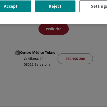
JEFE/A DE SERVICIO
Accept
Reject
Setting
NEUROCIRUGÍA
Pedir cita
Centro Médico Teknon
932 906 200
C/ Vilana, 12
08022 Barcelona