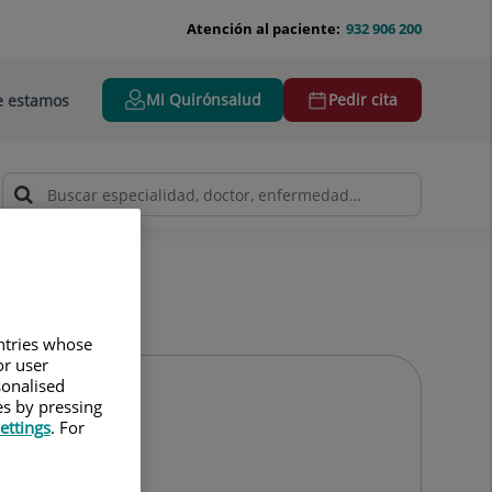
Atención al paciente:
932 906 200
Mi Quirónsalud
Pedir cita
 estamos
untries whose
or user
sonalised
es by pressing
ettings
. For