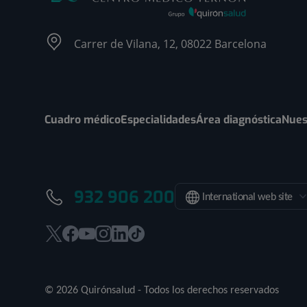
Carrer de Vilana, 12, 08022 Barcelona
Cuadro médico
Especialidades
Área diagnóstica
Nues
932 906 200
International web site
Este
Este
Este
Este
Este
Enlace
enlace
enlace
enlace
enlace
enlace
a
se
se
se
se
se
una
© 2026 Quirónsalud - Todos los derechos reservados
abrirá
abrirá
abrirá
abrirá
abrirá
aplicación