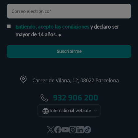
Entiendo, acepto las condiciones
y declaro ser
mayor de 14 años.
Suscribirme
Carrer de Vilana, 12, 08022 Barcelona
932 906 200
International web site
Este
Este
Este
Este
Este
Enlace
enlace
enlace
enlace
enlace
enlace
a