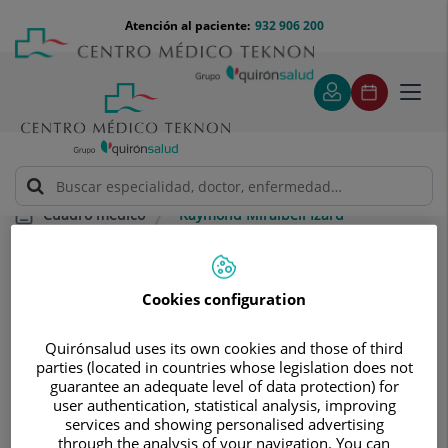
Saltar al contenido
Saltar
Menú
Atención al paciente:
932 906 200
Select
al
teléfono
de
contenido
cabecera
idiom
Toggl
navig
Raymond Miralbell Izard
Cuadro médico
Cookies configuration
Quirónsalud uses its own cookies and those of third
parties (located in countries whose legislation does not
Raymond
Miralbell Izard
guarantee an adequate level of data protection) for
user authentication, statistical analysis, improving
FACULTATIVO ESPECIALISTA ONCOLOGÍA
services and showing personalised advertising
RADIOTERÁPICA
through the analysis of your navigation. You can