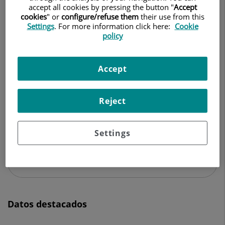
accept all cookies by pressing the button "
Accept
cookies
" or
configure/refuse them
their use from this
ONCOLOGÍA RADIOTERÁPICA
Settings
. For more information click here:
Cookie
policy
Pedir cita
Accept
Centro Médico Teknon
Reject
C/ Vilana, 12
08022 Barcelona
Settings
932 906 200
Datos destacados