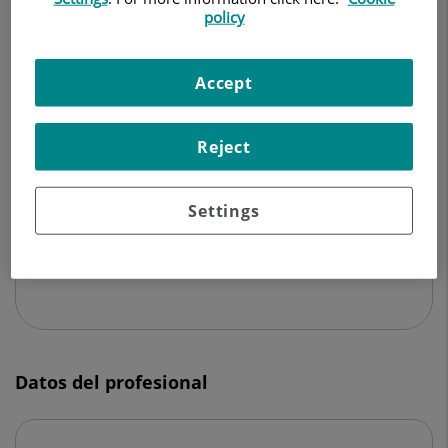
OTORRINOLARINGOLOGÍA
policy
Pedir cita
Accept
Reject
Centro Médico Teknon
C/ Vilana, 12
Settings
08022 Barcelona
932 906 200
Datos del profesional