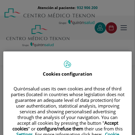
Saltar al contenido
Saltar
Menú
Atención al paciente:
932 906 200
Select
al
teléfono
de
contenido
cabecera
idiom
Toggl
navig
Pablo Verges Fort
Cuadro médico
Cookies configuration
Quirónsalud uses its own cookies and those of third
parties (located in countries whose legislation does not
guarantee an adequate level of data protection) for
user authentication, statistical analysis, improving
services and showing personalised advertising
Pablo
Verges Fort
through the analysis of your navigation. You can
accept all cookies by pressing the button "
Accept
FACULTATIVO ESPECIALISTA OTORRINOLARINGOLOGÍA
cookies
" or
configure/refuse them
their use from this
Settings
. For more information click here:
Cookie