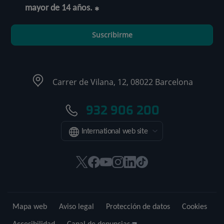
mayor de 14 años.
Suscribirme
Carrer de Vilana, 12, 08022 Barcelona
932 906 200
International web site
Este
Este
Este
Este
Este
Enlace
enlace
enlace
enlace
enlace
enlace
a
se
se
se
se
se
una
abrirá
abrirá
abrirá
abrirá
abrirá
aplicación
Mapa web
Aviso legal
Protección de datos
Cookies
en
en
en
en
en
externa.
una
una
una
una
una
Accesibilidad
Canal de denuncias