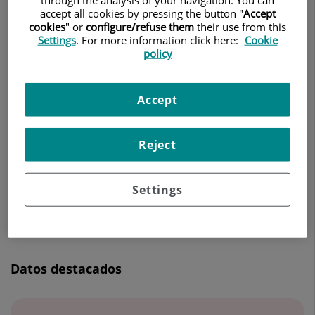
MEDICINA INTERNA
accept all cookies by pressing the button "
Accept
cookies
" or
configure/refuse them
their use from this
Settings
. For more information click here:
Cookie
Pedir cita
policy
Accept
Centro Médico Teknon
C/ Vilana, 12
Reject
08022 Barcelona
932 906 200
Settings
Datos destacados