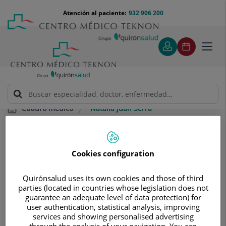
Saltar al contenido
Saltar
Menú
Atención al paciente:
932 906 200
Select
al
teléfono
de
contenido
cabecera
idiom
Toggl
navig
Natalia Juan Serra
Cuadro médico
Cookies configuration
Quirónsalud uses its own cookies and those of third
parties (located in countries whose legislation does not
Natalia
Juan Serra
guarantee an adequate level of data protection) for
user authentication, statistical analysis, improving
JEFE/A SERVICIO MEDICINA INTERNA
services and showing personalised advertising
through the analysis of your navigation. You can