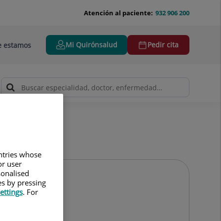
Atención al paciente:
932 906 200
Mi Quirónsalud
Pedir cita
 estamos
untries whose
or user
sonalised
es by pressing
ettings
. For