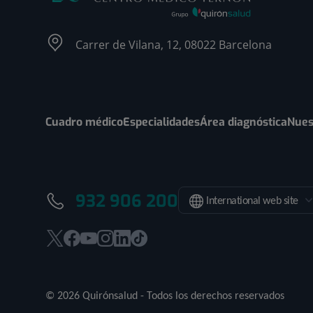
Carrer de Vilana, 12, 08022 Barcelona
Cuadro médico
Especialidades
Área diagnóstica
Nues
932 906 200
International web site
Este
Este
Este
Este
Este
Enlace
enlace
enlace
enlace
enlace
enlace
a
se
se
se
se
se
una
© 2026 Quirónsalud - Todos los derechos reservados
abrirá
abrirá
abrirá
abrirá
abrirá
aplicación