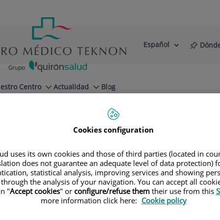
Español
Dónde
Selector
Idioma
de
Activo
idioma
estro Centro
Actualidad
Blog
Cookies configuration
d uses its own cookies and those of third parties (located in co
slation does not guarantee an adequate level of data protection) f
tication, statistical analysis, improving services and showing per
 through the analysis of your navigation. You can accept all cooki
n "
Accept cookies
" or
configure/refuse them
their use from this
S
more information click here:
Cookie policy
Juan Antonio
López Palencia