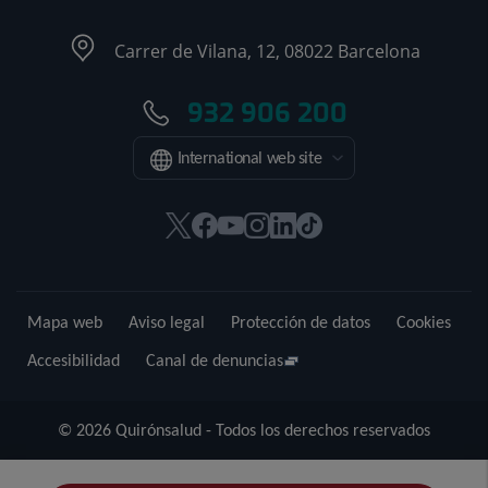
Carrer de Vilana, 12, 08022 Barcelona
932 906 200
International web site
Este
Este
Este
Este
Este
Enlace
enlace
enlace
enlace
enlace
enlace
a
se
se
se
se
se
una
abrirá
abrirá
abrirá
abrirá
abrirá
aplicación
Mapa web
Aviso legal
Protección de datos
Cookies
en
en
en
en
en
externa.
una
una
una
una
una
Accesibilidad
Canal de denuncias
ventana
ventana
ventana
ventana
ventana
nueva.
nueva.
nueva.
nueva.
nueva.
© 2026 Quirónsalud - Todos los derechos reservados