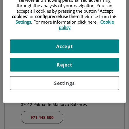
CARDIOLOGÍA
through the analysis of your navigation. You can
accept all cookies by pressing the button "
Accept
cookies
" or
configure/refuse them
their use from this
Pedir cita
Settings
. For more information click here:
Cookie
policy
Centro Médico Teknon
Accept
C/ Vilana, 12
08022 Barcelona
Reject
932 906 200
Settings
Clínica Rotger
Carrer Santiago Russiñol, 9
07012 Palma de Mallorca Baleares
971 448 500