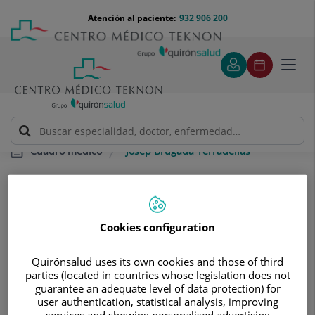
Saltar al contenido
Saltar
Menú
Atención al paciente:
932 906 200
Select
al
teléfono
de
contenido
cabecera
idiom
Toggl
navig
Josep Brugada Terradellas
Cuadro médico
Cookies configuration
Quirónsalud uses its own cookies and those of third
Josep
Brugada Terradellas
parties (located in countries whose legislation does not
guarantee an adequate level of data protection) for
FACULTATIVO ESPECIALISTA CARDIOLOGÍA
user authentication, statistical analysis, improving
services and showing personalised advertising