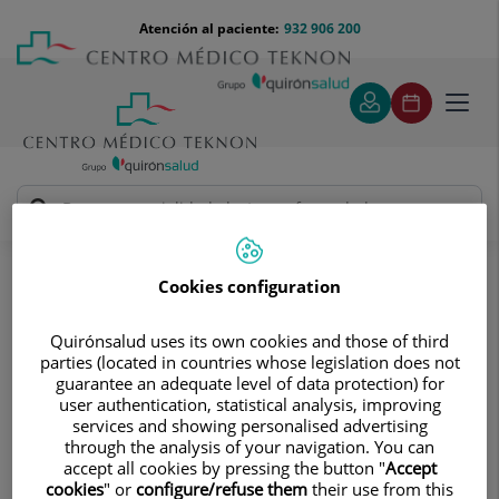
Saltar al contenido
Saltar
Menú
Atención al paciente:
932 906 200
Select
al
teléfono
de
contenido
cabecera
idiom
Toggl
navig
Jorge Muñoz Aguiar
Cuadro médico
Cookies configuration
Quirónsalud uses its own cookies and those of third
parties (located in countries whose legislation does not
guarantee an adequate level of data protection) for
user authentication, statistical analysis, improving
Jorge
Muñoz Aguiar
services and showing personalised advertising
through the analysis of your navigation. You can
FACULTATIVO ESPECIALISTA NEUROCIRUGÍA
accept all cookies by pressing the button "
Accept
cookies
" or
configure/refuse them
their use from this