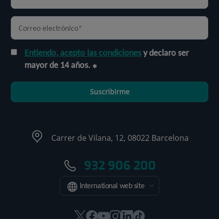
Entiendo, acepto las condiciones
y declaro ser
mayor de 14 años.
Suscribirme
Carrer de Vilana, 12, 08022 Barcelona
932 906 200
International web site
Este
Este
Este
Este
Este
Enlace