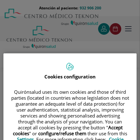
Saltar al contenido
Saltar
Menú
Atención al paciente:
932 906 200
Select
al
teléfono
de
contenido
cabecera
idiom
Toggl
navig
Francesc Domènec Vallribera Valls
Cuadro médico
Cookies configuration
Quirónsalud uses its own cookies and those of third
parties (located in countries whose legislation does not
guarantee an adequate level of data protection) for
user authentication, statistical analysis, improving
services and showing personalised advertising
Francesc Domènec
Vallribera Valls
through the analysis of your navigation. You can
accept all cookies by pressing the button "
Accept
FACULTATIVO ESPECIALISTA CIR. GENERAL Y DIGESTIVA
cookies
" or
configure/refuse them
their use from this
Settings
. For more information click here:
Cookie