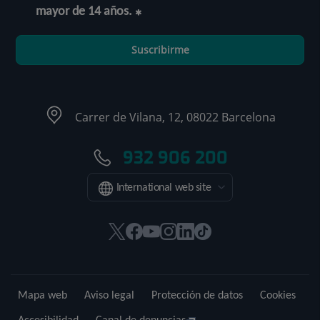
mayor de 14 años.
Suscribirme
Carrer de Vilana, 12, 08022 Barcelona
932 906 200
International web site
Este
Este
Este
Este
Este
Enlace
enlace
enlace
enlace
enlace
enlace
a
se
se
se
se
se
una
abrirá
abrirá
abrirá
abrirá
abrirá
aplicación
Mapa web
Aviso legal
Protección de datos
Cookies
en
en
en
en
en
externa.
una
una
una
una
una
Accesibilidad
Canal de denuncias