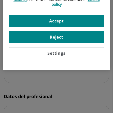
CIRUGÍA GENERAL Y DEL APARATO DIGESTIVO
policy
Pedir cita
Accept
Reject
Centro Médico Teknon
C/ Vilana, 12
Settings
08022 Barcelona
932 906 200
Datos del profesional