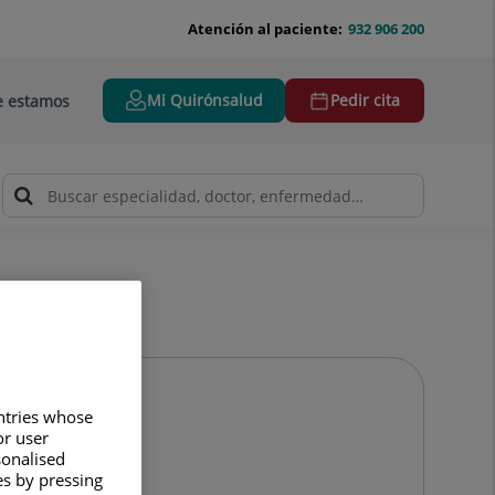
Atención al paciente:
932 906 200
Mi Quirónsalud
Pedir cita
 estamos
untries whose
or user
sonalised
es by pressing