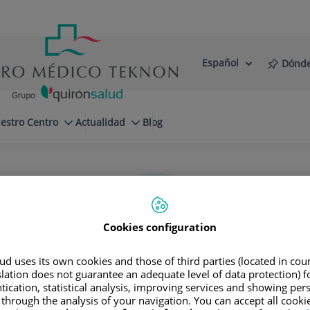
Español
Dónde
Selector
Idioma
de
Activo
idioma
estro Centro
Actualidad
Blog
Cookies configuration
d uses its own cookies and those of third parties (located in co
slation does not guarantee an adequate level of data protection) f
Felipe
Moreira Borim
tication, statistical analysis, improving services and showing per
 through the analysis of your navigation. You can accept all cooki