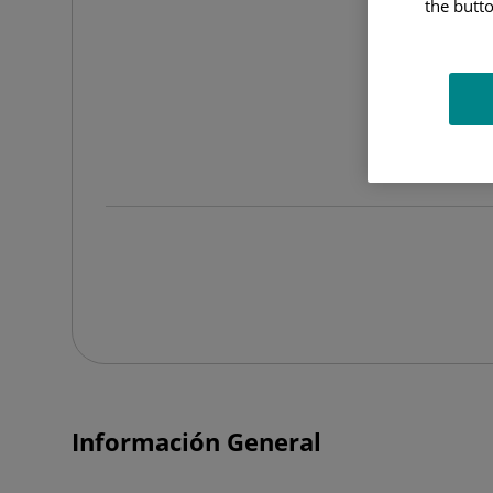
the butto
FA
Información General