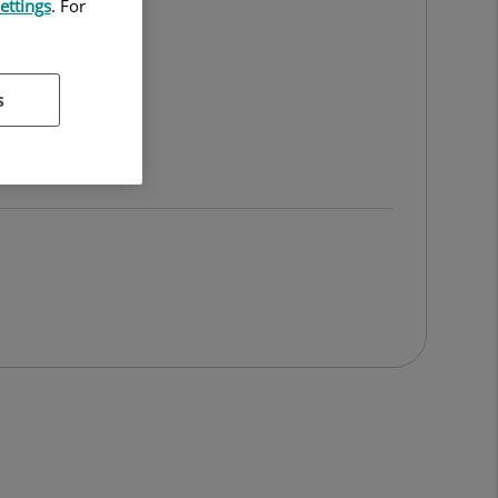
ettings
. For
GÍA
s