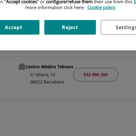
n "
Accept cookies
" or
configure/refuse them
their use from this
S
CULTATIVO ESPECIALISTA CIR. ORTOPÉDICA Y TRAUMATOLO
more information click here:
Cookie policy
TRAUMATOLOGÍA Y CIRUGÍA ORTOPÉDICA
Accept
Reject
Setting
Pedir cita
Centro Médico Teknon
932 906 200
C/ Vilana, 12
08022 Barcelona