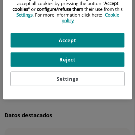
accept all cookies by pressing the button "
Accept
ANGIOLOGÍA Y CIRUGÍA VASCULAR
cookies
" or
configure/refuse them
their use from this
Settings
. For more information click here:
Cookie
Pedir cita
policy
Accept
Centro Médico Teknon
C/ Vilana, 12
Reject
08022 Barcelona
932 906 200
Settings
Datos destacados