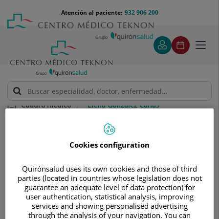
Saltar al contenido
Saltar
Menú
Atención al paciente:
932 906 200
Select
al
teléfono
de
contenido
cabecera
idiom
Toggl
navig
Elena González Cañas
Cuadro médico
Cookies configuration
Quirónsalud uses its own cookies and those of third
parties (located in countries whose legislation does not
Elena
González Cañas
guarantee an adequate level of data protection) for
user authentication, statistical analysis, improving
JEFE/A DE SERVICIO
services and showing personalised advertising
through the analysis of your navigation. You can