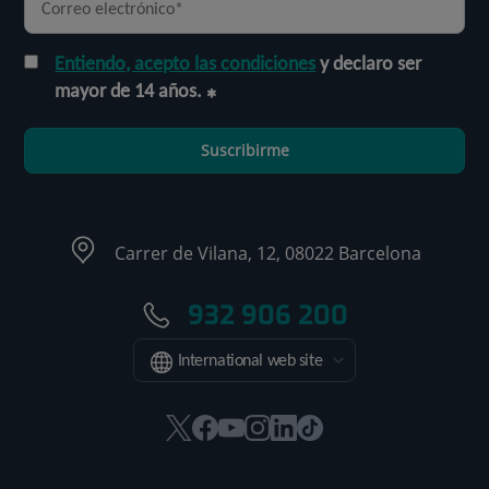
Entiendo, acepto las condiciones
y declaro ser
mayor de 14 años.
Suscribirme
Carrer de Vilana, 12, 08022 Barcelona
932 906 200
International web site
Este
Este
Este
Este
Este
Enlace
enlace
enlace
enlace
enlace
enlace
a
se
se
se
se
se
una