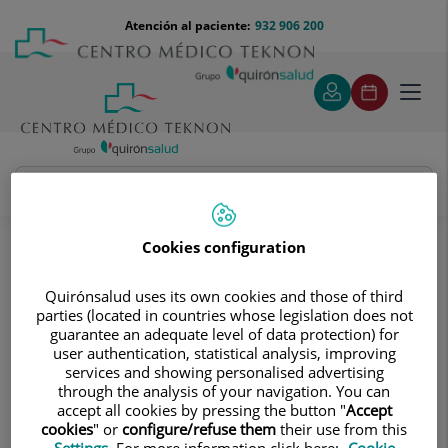
Saltar al contenido
Saltar
Menú
Atención al paciente:
932 906 200
Select
al
teléfono
de
contenido
cabecera
idiom
Toggl
navig
Diego Enrique Sisa Elizeche
Cuadro médico
Cookies configuration
Quirónsalud uses its own cookies and those of third
parties (located in countries whose legislation does not
guarantee an adequate level of data protection) for
user authentication, statistical analysis, improving
services and showing personalised advertising
Diego Enrique
Sisa Elizeche
through the analysis of your navigation. You can
accept all cookies by pressing the button "
Accept
FACULTATIVO ESPECIALISTA ANGIOLOGÍA Y CIRUGÍA
cookies
" or
configure/refuse them
their use from this
VASCULAR
Settings
. For more information click here:
Cookie