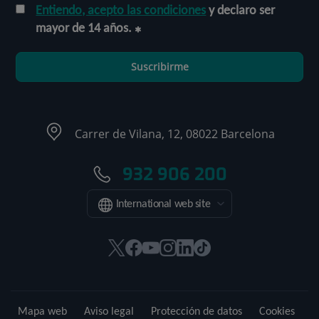
Entiendo, acepto las condiciones
y declaro ser
mayor de 14 años.
Suscribirme
Carrer de Vilana, 12, 08022 Barcelona
932 906 200
International web site
Este
Este
Este
Este
Este
Enlace
enlace
enlace
enlace
enlace
enlace
a
se
se
se
se
se
una
abrirá
abrirá
abrirá
abrirá
abrirá
aplicación
Mapa web
Aviso legal
Protección de datos
Cookies
en
en
en
en
en
externa.