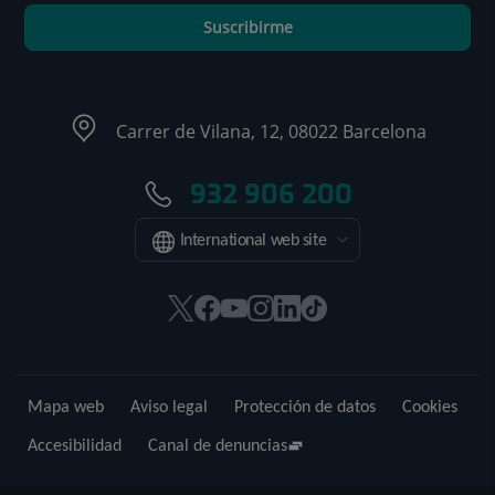
Suscribirme
Carrer de Vilana, 12, 08022 Barcelona
932 906 200
International web site
Este
Este
Este
Este
Este
Enlace
enlace
enlace
enlace
enlace
enlace
a
se
se
se
se
se
una
abrirá
abrirá
abrirá
abrirá
abrirá
aplicación
Mapa web
Aviso legal
Protección de datos
Cookies
en
en
en
en
en
externa.
una
una
una
una
una
Accesibilidad
Canal de denuncias
ventana
ventana
ventana
ventana
ventana