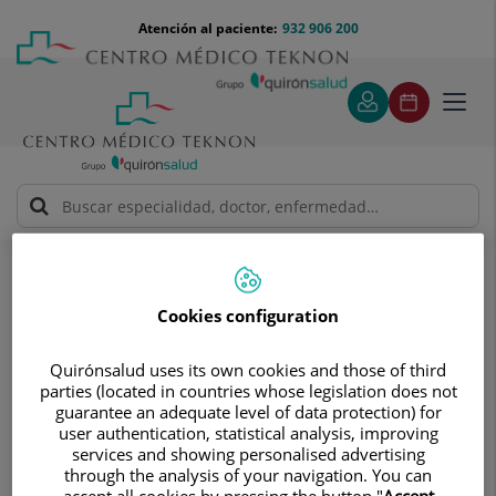
Saltar al contenido
Saltar
Menú
Atención al paciente:
932 906 200
Select
al
teléfono
de
contenido
cabecera
idiom
Toggl
navig
Antoni Fraguas Castany
Cuadro médico
Cookies configuration
Quirónsalud uses its own cookies and those of third
parties (located in countries whose legislation does not
guarantee an adequate level of data protection) for
Antoni
Fraguas Castany
user authentication, statistical analysis, improving
services and showing personalised advertising
JEFE/A DE SERVICIO
through the analysis of your navigation. You can
accept all cookies by pressing the button "
Accept