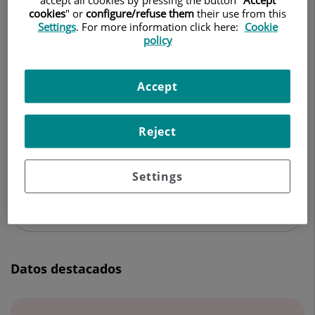
TRAUMATOLOGÍA Y CIRUGÍA ORTOPÉDICA
cookies
" or
configure/refuse them
their use from this
Settings
. For more information click here:
Cookie
policy
Pedir cita
Accept
Centro Médico Teknon
Reject
C/ Vilana, 12
08022 Barcelona
Settings
932 906 200
Datos destacados