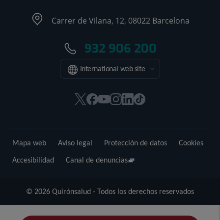
Carrer de Vilana, 12, 08022 Barcelona
932 906 200
International web site
Este
Este
Este
Este
Este
Enlace
enlace
enlace
enlace
enlace
enlace
a
se
se
se
se
se
una
abrirá
abrirá
abrirá
abrirá
abrirá
aplicación
Mapa web
Aviso legal
Protección de datos
Cookies
en
en
en
en
en
externa.
una
una
una
una
una
Accesibilidad
Canal de denuncias
ventana
ventana
ventana
ventana
ventana
nueva.
nueva.
nueva.
nueva.
nueva.
© 2026 Quirónsalud - Todos los derechos reservados