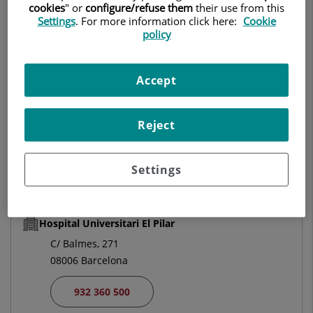
cookies
" or
configure/refuse them
their use from this
ONCOLOGÍA MÉDICA
Settings
. For more information click here:
Cookie
policy
Pedir cita
Accept
Centro Médico Teknon
Reject
C/ Vilana, 12
08022 Barcelona
Settings
932 906 200
Hospital Universitari El Pilar
C/ Balmes, 271
08006 Barcelona
932 360 500