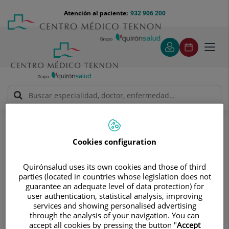
Saltar al contenido
Saltar
Menú
Atención al paciente:
932 906 200
Select
al
teléfono
de
contenido
cabecera
idiom
Toggl
navig
Álvaro Rodríguez Galindo
Cuadro médico
Cookies configuration
Quirónsalud uses its own cookies and those of third
parties (located in countries whose legislation does not
guarantee an adequate level of data protection) for
Álvaro
Rodríguez Galindo
user authentication, statistical analysis, improving
services and showing personalised advertising
FACULTATIVO ESPECIALISTA ONCOLOGÍA MÉDICA
through the analysis of your navigation. You can
accept all cookies by pressing the button "
Accept