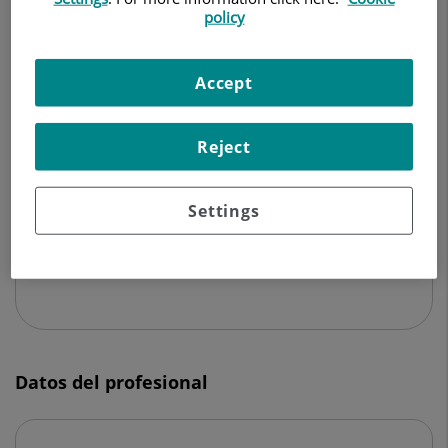
ODONTOLOGÍA
policy
Pedir cita
Accept
Reject
Centro Médico Teknon
C/ Vilana, 12
Settings
08022 Barcelona
932 906 200
Datos del profesional