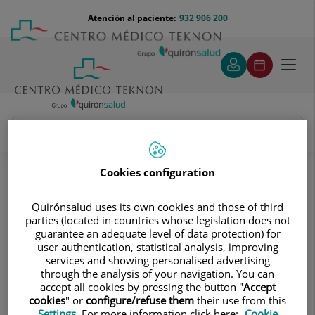
Saltar al contenido
Saltar
Menú
Atención al paciente:
932 906 200
Select
al
teléfono
de
contenido
cabecera
idiom
Toggl
navig
Álvaro María Giner Sopena
Cuadro médico
Cookies configuration
Quirónsalud uses its own cookies and those of third
parties (located in countries whose legislation does not
guarantee an adequate level of data protection) for
user authentication, statistical analysis, improving
services and showing personalised advertising
Álvaro María
Giner Sopena
through the analysis of your navigation. You can
accept all cookies by pressing the button "
Accept
ODONTÓLOGO/A /ESTOMATÓLOGO/A
cookies
" or
configure/refuse them
their use from this
Settings
. For more information click here:
Cookie