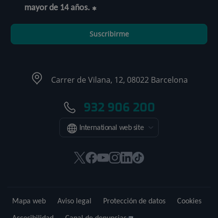
mayor de 14 años.
Suscribirme
Carrer de Vilana, 12, 08022 Barcelona
932 906 200
International web site
Este
Este
Este
Este
Este
Enlace
enlace
enlace
enlace
enlace
enlace
a
se
se
se
se
se
una
abrirá
abrirá
abrirá
abrirá
abrirá
aplicación
Mapa web
Aviso legal
Protección de datos
Cookies
en
en
en
en
en
externa.
una
una
una
una
una
Accesibilidad
Canal de denuncias