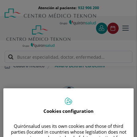
Saltar al contenido
Saltar
Menú
Atención al paciente:
932 906 200
Select
al
teléfono
de
contenido
cabecera
idiom
Toggl
navig
Álvaro Beltrán Corbellini
Cuadro médico
Cookies configuration
Álvaro
Beltrán Corbellini
Quirónsalud uses its own cookies and those of third
FACULTATIVO ESPECIALISTA NEUROLOGÍA
parties (located in countries whose legislation does not