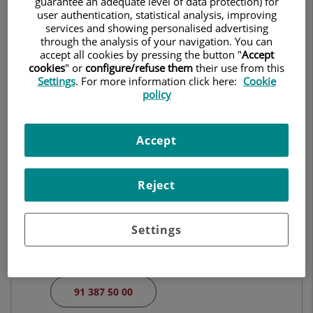
guarantee an adequate level of data protection) for
NEUROLOGÍA
user authentication, statistical analysis, improving
services and showing personalised advertising
through the analysis of your navigation. You can
Pedir cita
91 387 52 50
accept all cookies by pressing the button "
Accept
cookies
" or
configure/refuse them
their use from this
Settings
. For more information click here:
Cookie
policy
Centro Médico Teknon
C/ Vilana, 12
Accept
08022 Barcelona
932 906 200
Reject
Hospital Ruber Internacional
Settings
Calle de la Masó, 38
28034 Madrid
91 387 50 00