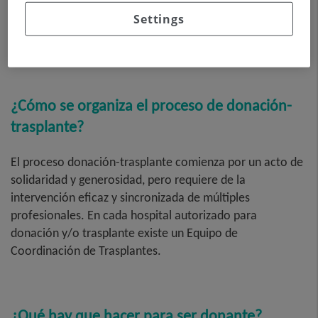
Tras la donación, el cuerpo pasa a disposición de la
Settings
familia para ser velado, sin que su imagen se vea
alterada.
¿Cómo se organiza el proceso de donación-
trasplante?
El proceso donación-trasplante comienza por un acto de
solidaridad y generosidad, pero requiere de la
intervención eficaz y sincronizada de múltiples
profesionales. En cada hospital autorizado para
donación y/o trasplante existe un Equipo de
Coordinación de Trasplantes.
¿Qué hay que hacer para ser donante?