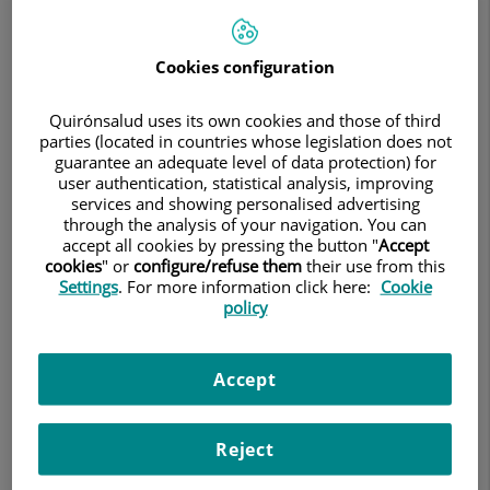
uno de sus órganos que no pueden curarse con otro tipo
de tratamiento médico. El trasplante es su única solución
Cookies configuration
para evitar la muerte o para llevar una mejor calidad de
vida.
Quirónsalud uses its own cookies and those of third
parties (located in countries whose legislation does not
guarantee an adequate level of data protection) for
user authentication, statistical analysis, improving
¿Cómo es el proceso donación-trasplante?
services and showing personalised advertising
through the analysis of your navigation. You can
accept all cookies by pressing the button "
Accept
La donación de órganos sólo puede realizarse en un
cookies
" or
configure/refuse them
their use from this
hospital autorizado. Tras el fallecimiento, el Equipo de
Settings
. For more information click here:
Cookie
policy
Coordinación de Trasplantes:
Realiza las comprobaciones de la muerte marcadas
Accept
por la legislación.
Valora los órganos y tejidos para el trasplante.
Consulta a la familia sobre la voluntad del fallecido
Reject
en relación con la donación de órganos.