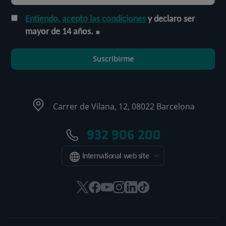
Entiendo, acepto las condiciones
y declaro ser
mayor de 14 años.
Suscribirme
Carrer de Vilana, 12, 08022 Barcelona
932 906 200
International web site
Este
Este
Este
Este
Este
Enlace
enlace
enlace
enlace
enlace
enlace
a
se
se
se
se
se
una
abrirá
abrirá
abrirá
abrirá
abrirá
aplicación