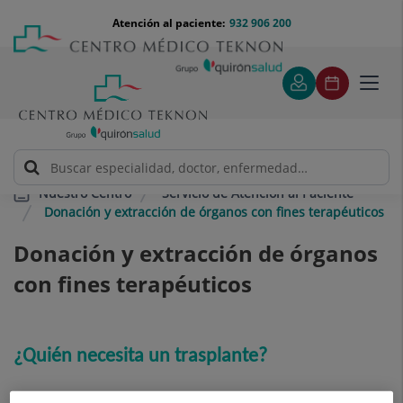
Saltar al contenido
Saltar
Menú
Atención al paciente:
932 906 200
Select
al
teléfono
de
contenido
cabecera
idiom
Toggl
navig
Servicio de Atención al Paciente
Nuestro Centro
Donación y extracción de órganos con fines terapéuticos
Donación y extracción de órganos
con fines terapéuticos
¿Quién necesita un trasplante?
Personas enfermas que sufren un daño irreversible en