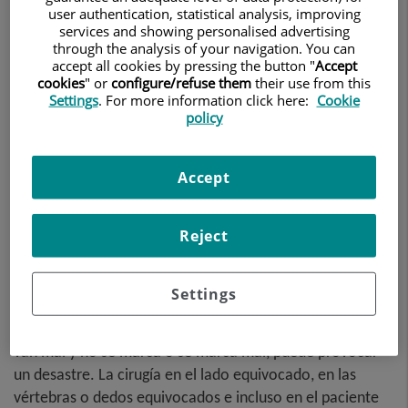
user authentication, statistical analysis, improving
services and showing personalised advertising
through the analysis of your navigation. You can
accept all cookies by pressing the button "
Accept
cookies
" or
configure/refuse them
their use from this
Settings
. For more information click here:
Cookie
policy
Accept
Reject
Es una propuesta sencilla: marque el lugar de la cirugía en
el paciente para que quede claro dónde se debe realizar
Settings
la incisión. Esta tarea aparentemente sencilla casi
siempre se completa con éxito, pero cuando las cosas
van mal y no se marca o se marca mal, puede provocar
un desastre. La cirugía en el lado equivocado, en las
vértebras o dedos equivocados e incluso en el paciente