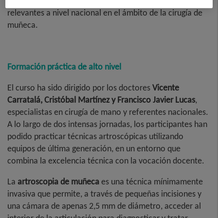
ha consolidado como una de las citas formativas más
relevantes a nivel nacional en el ámbito de la cirugía de
muñeca.
Formación práctica de alto nivel
El curso ha sido dirigido por los doctores
Vicente
Carratalá, Cristóbal Martínez y Francisco Javier Lucas
,
especialistas en cirugía de mano y referentes nacionales.
A lo largo de dos intensas jornadas, los participantes han
podido practicar técnicas artroscópicas utilizando
equipos de última generación, en un entorno que
combina la excelencia técnica con la vocación docente.
La
artroscopia de muñeca
es una técnica mínimamente
invasiva que permite, a través de pequeñas incisiones y
una cámara de apenas 2,5 mm de diámetro, acceder al