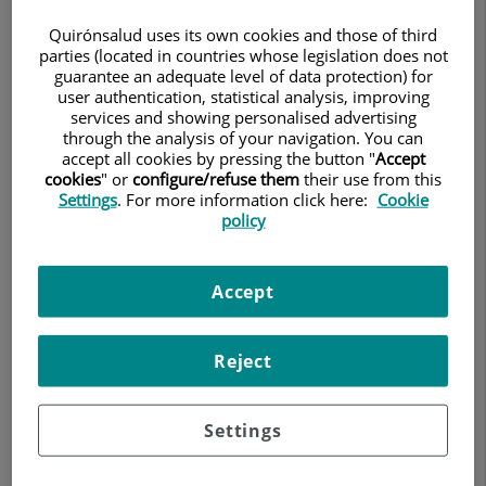
Quirónsalud uses its own cookies and those of third
parties (located in countries whose legislation does not
guarantee an adequate level of data protection) for
user authentication, statistical analysis, improving
services and showing personalised advertising
through the analysis of your navigation. You can
accept all cookies by pressing the button "
Accept
cookies
" or
configure/refuse them
their use from this
Settings
. For more information click here:
Cookie
policy
Accept
El equipo de
TraumaUnit
, unidad especializada en cirugía
ortopédica del Centro Médico Teknon, ha participado
Reject
activamente en el
8º Curso de Artroscopia Básica de
Muñeca
, organizado por la
Unidad de Mano del Hospital
Settings
Quirónsalud Valencia
. Este encuentro, desarrollado en las
instalaciones de la
Universidad Católica de Valencia
, se