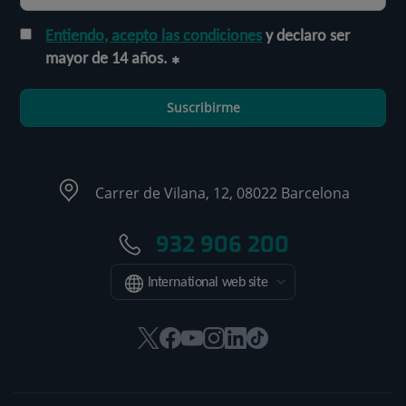
Entiendo, acepto las condiciones
y declaro ser
mayor de 14 años.
Suscribirme
Carrer de Vilana, 12, 08022 Barcelona
932 906 200
International web site
Este
Este
Este
Este
Este
Enlace
enlace
enlace
enlace
enlace
enlace
a
se
se
se
se
se
una
abrirá
abrirá
abrirá
abrirá
abrirá
aplicación