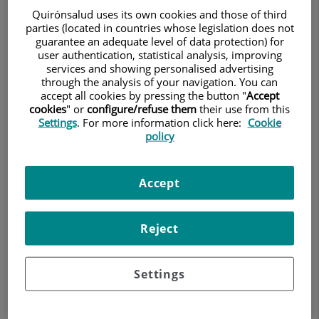
El Dr. Torremadé de Centro Médico
Quirónsalud uses its own cookies and those of third
parties (located in countries whose legislation does not
Teknon participa en un debate de
guarantee an adequate level of data protection) for
user authentication, statistical analysis, improving
expertos para discutir los últimos
services and showing personalised advertising
through the analysis of your navigation. You can
avances en el tratamiento de la
accept all cookies by pressing the button "
Accept
cookies
" or
configure/refuse them
their use from this
disfunción eréctil
Settings
. For more information click here:
Cookie
policy
4 de septiembre de
CENTRO MÉDICO TEKNON
2024
UROLOGÍA
Accept
Reject
Settings