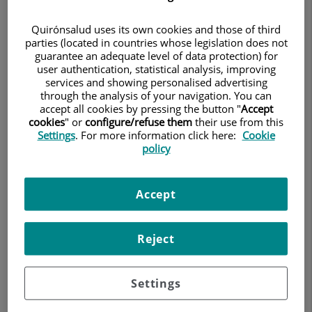
3 de mayo de
HOSPITAL UNIVERSITARI QUIRÓNSALUD
BARCELONA
2019
Quirónsalud uses its own cookies and those of third
parties (located in countries whose legislation does not
guarantee an adequate level of data protection) for
user authentication, statistical analysis, improving
services and showing personalised advertising
through the analysis of your navigation. You can
accept all cookies by pressing the button "
Accept
cookies
" or
configure/refuse them
their use from this
Settings
. For more information click here:
Cookie
policy
Accept
El Hospital Quirónsalud Barcelona, el Hospital
Reject
Universitari Dexeus y el Centro Médico Teknon colaboran
con la asociación
Som Prematurs
para acompañar y
asesorar a las familias de bebés prematuros.
Settings