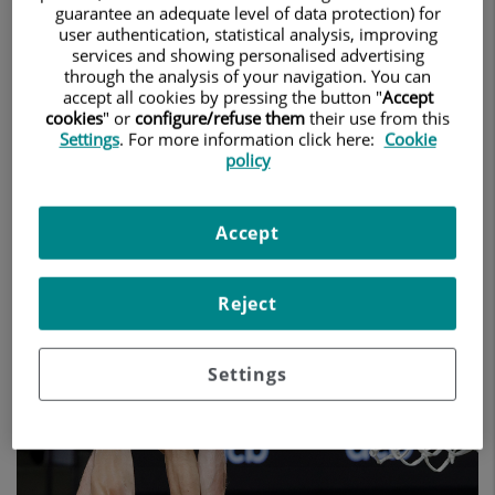
Estará presente en todos los partidos
guarantee an adequate level of data protection) for
user authentication, statistical analysis, improving
de la Liga Endesa, la Supercopa
services and showing personalised advertising
through the analysis of your navigation. You can
Endesa y la Copa del Rey en las tres
accept all cookies by pressing the button "
Accept
cookies
" or
configure/refuse them
their use from this
siguientes campañas.
Settings
. For more information click here:
Cookie
policy
19 de junio de 2023
QUIRÓNSALUD
Accept
Reject
Settings