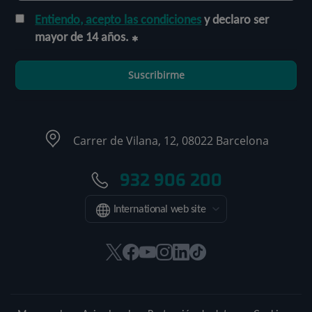
Entiendo, acepto las condiciones
y declaro ser
mayor de 14 años.
Suscribirme
Carrer de Vilana, 12, 08022 Barcelona
932 906 200
International web site
Este
Este
Este
Este
Este
Enlace
enlace
enlace
enlace
enlace
enlace
a
se
se
se
se
se
una
abrirá
abrirá
abrirá
abrirá
abrirá
aplicación