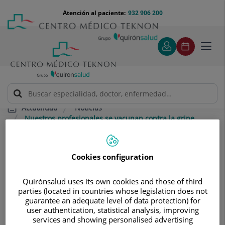
Saltar al contenido
Saltar
Menú
Atención al paciente:
932 906 200
Select
al
teléfono
de
contenido
cabecera
idiom
Toggl
navig
Noticias
Actualidad
Nuestros profesionales se vacunan contra la gripe
Nuestros profesionales se vacunan
contra la gripe
Cookies configuration
Este año, vacunarse de la gripe es
Quirónsalud uses its own cookies and those of third
parties (located in countries whose legislation does not
especialmente más importante que
guarantee an adequate level of data protection) for
user authentication, statistical analysis, improving
nunca, por eso, en Centro Médico
services and showing personalised advertising