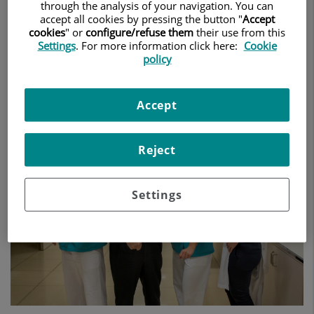
through the analysis of your navigation. You can
Teknon, hemos iniciado la campaña
accept all cookies by pressing the button "
Accept
de vacunación de la gripe para todos
cookies
" or
configure/refuse them
their use from this
Settings
. For more information click here:
Cookie
nuestros profesionales.
policy
2 de noviembre de 2020
Accept
CENTRO MÉDICO TEKNON
Reject
Settings