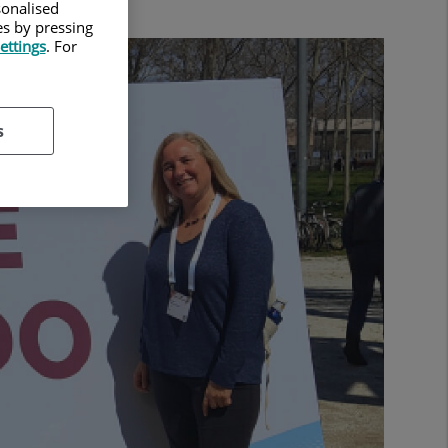
sonalised
es by pressing
ettings
. For
s