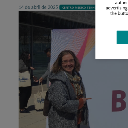
authen
14 de abril de 2025
advertising
CENTRO MÉDICO TEKNON
the butto