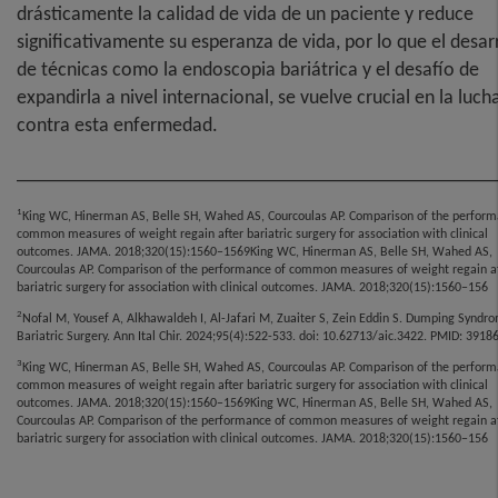
drásticamente la calidad de vida de un paciente y reduce
significativamente su esperanza de vida, por lo que el desar
de técnicas como la endoscopia bariátrica y el desafío de
expandirla a nivel internacional, se vuelve crucial en la luch
contra esta enfermedad.
________________________________________________
1
King WC, Hinerman AS, Belle SH, Wahed AS, Courcoulas AP. Comparison of the perform
common measures of weight regain after bariatric surgery for association with clinical
outcomes. JAMA. 2018;320(15):1560–1569King WC, Hinerman AS, Belle SH, Wahed AS,
Courcoulas AP. Comparison of the performance of common measures of weight regain a
bariatric surgery for association with clinical outcomes. JAMA. 2018;320(15):1560–156
2
Nofal M, Yousef A, Alkhawaldeh I, Al-Jafari M, Zuaiter S, Zein Eddin S. Dumping Syndro
Bariatric Surgery. Ann Ital Chir. 2024;95(4):522-533. doi: 10.62713/aic.3422. PMID: 3918
3
King WC, Hinerman AS, Belle SH, Wahed AS, Courcoulas AP. Comparison of the perform
common measures of weight regain after bariatric surgery for association with clinical
outcomes. JAMA. 2018;320(15):1560–1569King WC, Hinerman AS, Belle SH, Wahed AS,
Courcoulas AP. Comparison of the performance of common measures of weight regain a
bariatric surgery for association with clinical outcomes. JAMA. 2018;320(15):1560–156