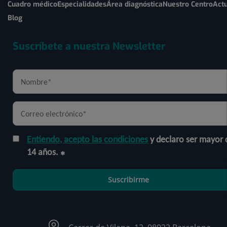
Cuadro médico
Especialidades
Área diagnóstica
Nuestro Centro
Actu
Blog
Suscríbete a nuestra Newsletter
Entiendo, acepto las condiciones
y declaro ser mayor 
14 años.
Suscribirme