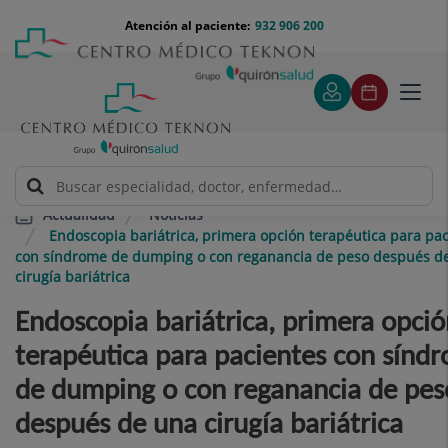
Saltar al contenido
Saltar
Menú
Atención al paciente:
932 906 200
Select
al
teléfono
de
contenido
cabecera
idiom
Toggl
navig
Noticias
Actualidad
Endoscopia bariátrica, primera opción terapéutica para pa
con síndrome de dumping o con reganancia de peso después d
cirugía bariátrica
Endoscopia bariátrica, primera opció
terapéutica para pacientes con sínd
de dumping o con reganancia de pes
después de una cirugía bariátrica