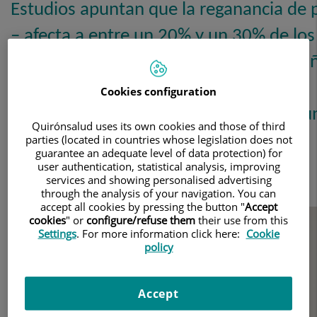
Estudios apuntan que la reganancia de 
– afecta a entre un 20% y un 30% de los
pacientes operados en España a los 5 añ
y el síndrome de dumping, tiene una
Cookies configuration
prevalencia del 20 hasta el 60% en algu
Quirónsalud uses its own cookies and those of third
casos.
parties (located in countries whose legislation does not
guarantee an adequate level of data protection) for
user authentication, statistical analysis, improving
12 de noviembre
services and showing personalised advertising
CENTRO MÉDICO TEKNON
through the analysis of your navigation. You can
de 2024
CIRUGÍA GENERAL Y DEL APARATO DIGESTIVO
accept all cookies by pressing the button "
Accept
cookies
" or
configure/refuse them
their use from this
Settings
. For more information click here:
Cookie
policy
Accept