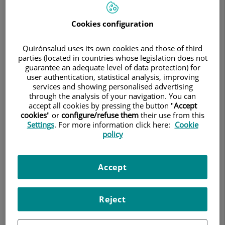
recibirán financiación internacional
Cookies configuration
18 de septiembre de 2020
CENTRO MÉDICO TEKNON
Quirónsalud uses its own cookies and those of third
parties (located in countries whose legislation does not
guarantee an adequate level of data protection) for
user authentication, statistical analysis, improving
services and showing personalised advertising
through the analysis of your navigation. You can
accept all cookies by pressing the button "
Accept
cookies
" or
configure/refuse them
their use from this
Settings
. For more information click here:
Cookie
policy
Accept
Reject