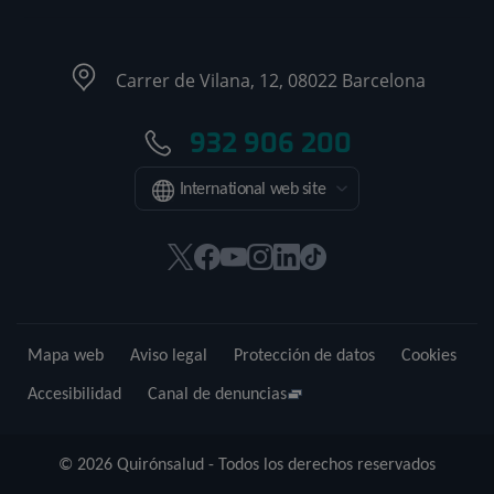
Carrer de Vilana, 12, 08022 Barcelona
932 906 200
International web site
Este
Este
Este
Este
Este
Enlace
enlace
enlace
enlace
enlace
enlace
a
se
se
se
se
se
una
abrirá
abrirá
abrirá
abrirá
abrirá
aplicación
Mapa web
Aviso legal
Protección de datos
Cookies
en
en
en
en
en
externa.
una
una
una
una
una
Accesibilidad
Canal de denuncias
ventana
ventana
ventana
ventana
ventana
nueva.
nueva.
nueva.
nueva.
nueva.
© 2026 Quirónsalud - Todos los derechos reservados