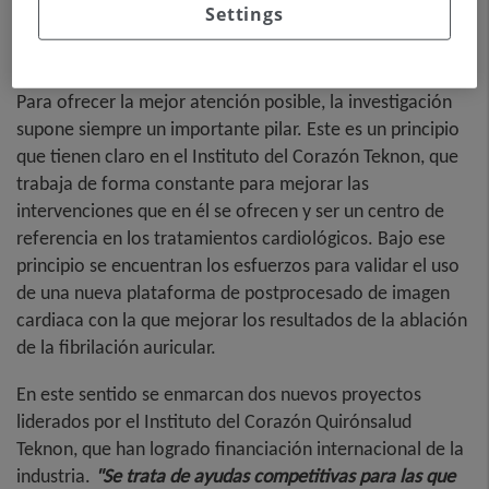
Settings
Para ofrecer la mejor atención posible, la investigación
supone siempre un importante pilar. Este es un principio
que tienen claro en el Instituto del Corazón Teknon, que
trabaja de forma constante para mejorar las
intervenciones que en él se ofrecen y ser un centro de
referencia en los tratamientos cardiológicos. Bajo ese
principio se encuentran los esfuerzos para validar el uso
de una nueva plataforma de postprocesado de imagen
cardiaca con la que mejorar los resultados de la ablación
de la fibrilación auricular.
En este sentido se enmarcan dos nuevos proyectos
liderados por el Instituto del Corazón Quirónsalud
Teknon, que han logrado financiación internacional de la
industria.
"Se trata de ayudas competitivas para las que