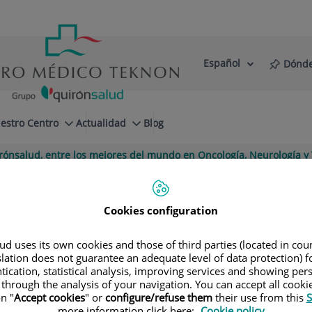
Español
Dónde
Selector
Idioma
de
Activo
idioma
estro Centro
Actualidad
Blog
rónsalud, entre los mejores del mundo en Oncología, Neurología 
d, entre los mejores del mundo en O
a Newsweek
Cookies configuration
d uses its own cookies and those of third parties (located in co
slation does not guarantee an adequate level of data protection) f
tication, statistical analysis, improving services and showing per
 through the analysis of your navigation. You can accept all cooki
n "
Accept cookies
" or
configure/refuse them
their use from this
S
more information click here:
Cookie policy