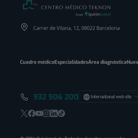
Carrer de Vilana, 12, 08022 Barcelona
Cuadro médico
Especialidades
Área diagnóstica
Nues
932 906 200
International web site
Este
Este
Este
Este
Este
Enlace
enlace
enlace
enlace
enlace
enlace
a
se
se
se
se
se
una