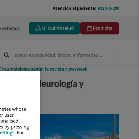
Atención al paciente:
932 906 200
Mi Quirónsalud
Pedir cita
 estamos
y Traumatología según la revista Newsweek
ncología, Neurología y
untries whose
or user
sonalised
es by pressing
ettings
. For