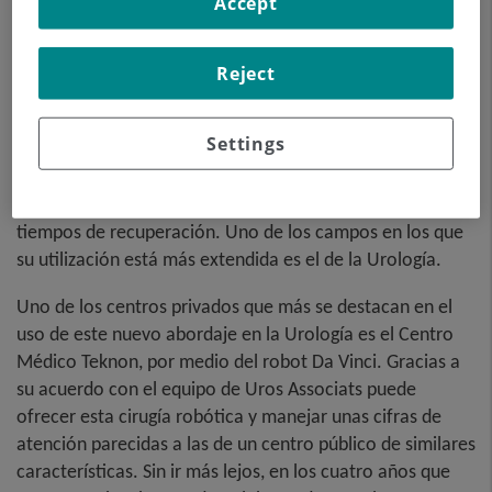
Accept
Reject
La incorporación y el uso de los robots está
Settings
transformando la cirugía en los últimos años. Gracias a
su mayor precisión, las complicaciones derivadas de las
intervenciones se están reduciendo, así como los
tiempos de recuperación. Uno de los campos en los que
su utilización está más extendida es el de la Urología.
Uno de los centros privados que más se destacan en el
uso de este nuevo abordaje en la Urología es el Centro
Médico Teknon, por medio del robot Da Vinci. Gracias a
su acuerdo con el equipo de Uros Associats puede
ofrecer esta cirugía robótica y manejar unas cifras de
atención parecidas a las de un centro público de similares
características. Sin ir más lejos, en los cuatro años que