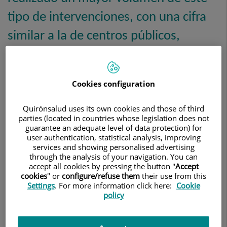
tipo de intervenciones, con una cifra
similar a la de centros públicos,
gracias a la cual es posible reducir los
riesgos asociados a la operación, así
Cookies configuration
como las complicaciones posteriores.
Quirónsalud uses its own cookies and those of third
parties (located in countries whose legislation does not
26 de julio de 2022
CENTRO MÉDICO TEKNON
guarantee an adequate level of data protection) for
user authentication, statistical analysis, improving
services and showing personalised advertising
through the analysis of your navigation. You can
accept all cookies by pressing the button "
Accept
cookies
" or
configure/refuse them
their use from this
Settings
. For more information click here:
Cookie
policy