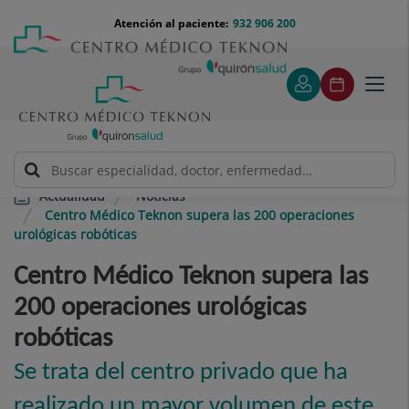
Saltar al contenido
Saltar
Menú
Atención al paciente:
932 906 200
Select
al
teléfono
de
contenido
cabecera
idiom
Toggl
navig
Noticias
Actualidad
Centro Médico Teknon supera las 200 operaciones
urológicas robóticas
Centro Médico Teknon supera las
200 operaciones urológicas
robóticas
Se trata del centro privado que ha
realizado un mayor volumen de este