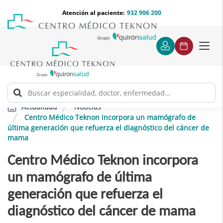
Saltar al contenido
Saltar
Menú
Atención al paciente:
932 906 200
Select
al
teléfono
de
contenido
cabecera
idiom
Toggl
navig
Noticias
Actualidad
Centro Médico Teknon incorpora un mamógrafo de
última generación que refuerza el diagnóstico del cáncer de
mama
Centro Médico Teknon incorpora
un mamógrafo de última
generación que refuerza el
diagnóstico del cáncer de mama