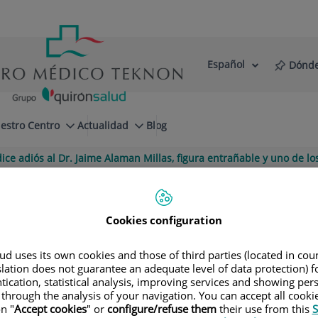
Español
Dónde
Selector
Idioma
de
Activo
idioma
estro Centro
Actualidad
Blog
ce adiós al Dr. Jaime Alaman Millas, figura entrañable y uno de l
 al Dr. Jaime Alaman Millas, figura 
tal
Cookies configuration
ida en nuestra institución y una figura c
d uses its own cookies and those of third parties (located in co
slation does not guarantee an adequate level of data protection) f
tication, statistical analysis, improving services and showing per
 through the analysis of your navigation. You can accept all cooki
n "
Accept cookies
" or
configure/refuse them
their use from this
S