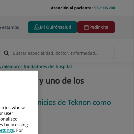
Atención al paciente:
932 906 200
Mi Quirónsalud
Pedir cita
 estamos
os miembros fundadores del hospital
entrañable y uno de los
lave en los inicios de Teknon como
untries whose
or user
sonalised
es by pressing
ettings
. For