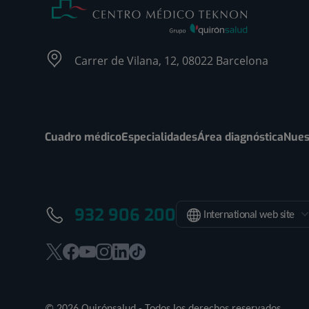
Carrer de Vilana, 12, 08022 Barcelona
Cuadro médico
Especialidades
Área diagnóstica
Nues
932 906 200
International web site
Este
Este
Este
Este
Este
Enlace
enlace
enlace
enlace
enlace
enlace
a
se
se
se
se
se
una
© 2026 Quirónsalud - Todos los derechos reservados