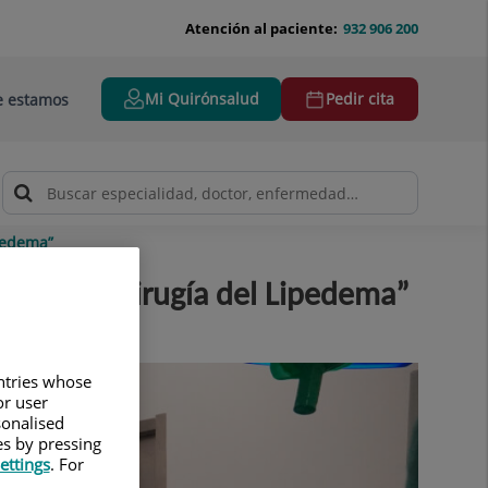
Atención al paciente:
932 906 200
Mi Quirónsalud
Pedir cita
 estamos
ipedema”
ds On en Cirugía del Lipedema”
untries whose
or user
sonalised
es by pressing
ettings
. For