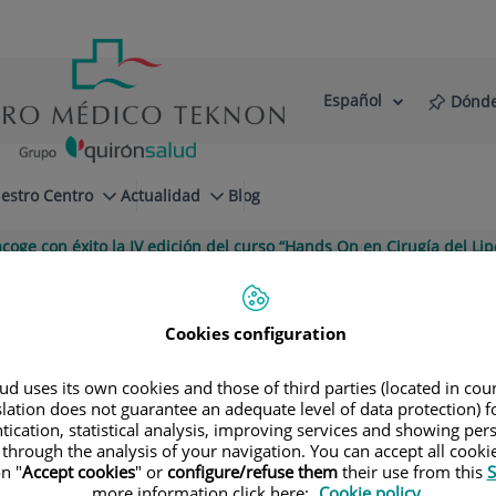
Español
Dónde
Selector
Idioma
de
Activo
idioma
estro Centro
Actualidad
Blog
oge con éxito la IV edición del curso “Hands On en Cirugía del L
 éxito la IV edición del curso “Han
Cookies configuration
d uses its own cookies and those of third parties (located in co
slation does not guarantee an adequate level of data protection) f
tication, statistical analysis, improving services and showing per
 through the analysis of your navigation. You can accept all cooki
n "
Accept cookies
" or
configure/refuse them
their use from this
S
more information click here:
Cookie policy