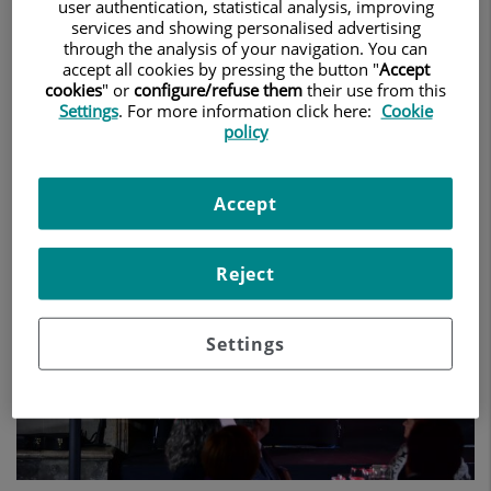
user authentication, statistical analysis, improving
cardiovasculares en las mujeres junto
services and showing personalised advertising
through the analysis of your navigation. You can
con el Instituto del Corazón
accept all cookies by pressing the button "
Accept
cookies
" or
configure/refuse them
their use from this
Quironsalud y la Caixa
Settings
. For more information click here:
Cookie
policy
17 de junio de 2019
CENTRO MÉDICO TEKNON
Accept
Reject
Settings