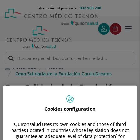
Saltar al contenido
Saltar
Menú
Atención al paciente:
932 906 200
Select
al
teléfono
de
contenido
cabecera
idiom
Toggl
navig
Noticias
Actualidad
Cena Solidaria de la Fundación CardioDreams
Cena Solidaria de la Fundación
CardioDreams
La fundación presenta el programa
Cookies configuration
"Mujeres con corazón" para la
Quirónsalud uses its own cookies and those of third
parties (located in countries whose legislation does not
prevención de enfermedades
guarantee an adequate level of data protection) for