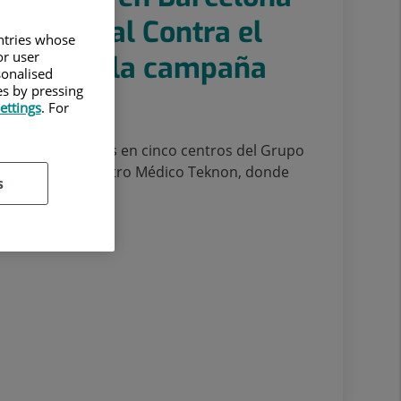
ía Mundial Contra el
untries whose
or user
ama con la campaña
sonalised
es by pressing
ettings
. For
larán fotomatones en cinco centros del Grupo
, entre ellos Centro Médico Teknon, donde
s
án hacerse un...