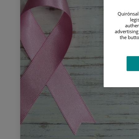
Quirónsalu
legi
authen
advertising
the butto