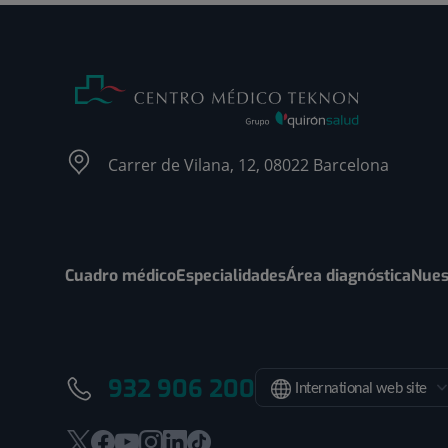
Carrer de Vilana, 12, 08022 Barcelona
Cuadro médico
Especialidades
Área diagnóstica
Nues
932 906 200
International web site