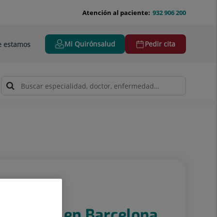
Atención al paciente:
932 906 200
Mi Quirónsalud
Pedir cita
 estamos
rónsalud en Barcelona