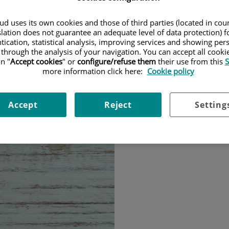
se suma al D
d uses its own cookies and those of third parties (located in co
slation does not guarantee an adequate level of data protection) f
Cáncer de M
tication, statistical analysis, improving services and showing per
 through the analysis of your navigation. You can accept all cooki
‘Sorprende...
n "
Accept cookies
" or
configure/refuse them
their use from this
S
more information click here:
Cookie policy
El 19 de octubre se insta
Quirónsalud en Barcelona
Accept
Reject
Setting
pacientes y usuarios podr