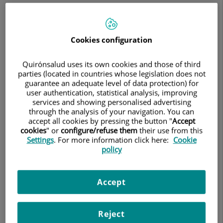
el
abordaje
Cookies configuration
y
tratamiento
Quirónsalud uses its own cookies and those of third
parties (located in countries whose legislation does not
de
guarantee an adequate level of data protection) for
los
user authentication, statistical analysis, improving
services and showing personalised advertising
Bienvenida a la I Jornada de Actualización en el
acúfenos
through the analysis of your navigation. You can
abordaje y tratamiento de los acúfenos
accept all cookies by pressing the button "
Accept
cookies
" or
configure/refuse them
their use from this
Settings
. For more information click here:
Cookie
policy
Accept
Reject