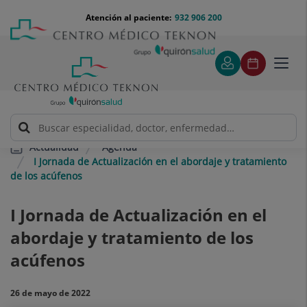
Saltar al contenido
Saltar
Menú
Atención al paciente:
932 906 200
Select
al
teléfono
de
contenido
cabecera
idiom
Toggl
navig
Agenda
Actualidad
I Jornada de Actualización en el abordaje y tratamiento
de los acúfenos
I
I Jornada de Actualización en el
Jornada
abordaje y tratamiento de los
de
acúfenos
Actualización
en
26 de mayo de 2022