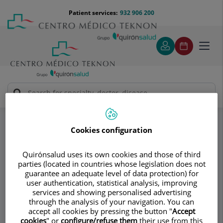
Jump to content
Jump
Menú
Patient services:
932 906 200
Langu
to
teléfono
select
content
cabecera
Toggl
navig
Servicio de Aparato Digestivo
Specialities
Preguntas más frecuentes
Fisura anal
¿Quién tiene riesgo de presentar incontinencia anal tras
Cookies configuration
la cirugía?
Quirónsalud uses its own cookies and those of third
parties (located in countries whose legislation does not
Consultation area
guarantee an adequate level of data protection) for
user authentication, statistical analysis, improving
Servicio de Aparato
services and showing personalised advertising
Sd
through the analysis of your navigation. You can
Digestivo
accept all cookies by pressing the button "
Accept
cookies
" or
configure/refuse them
their use from this