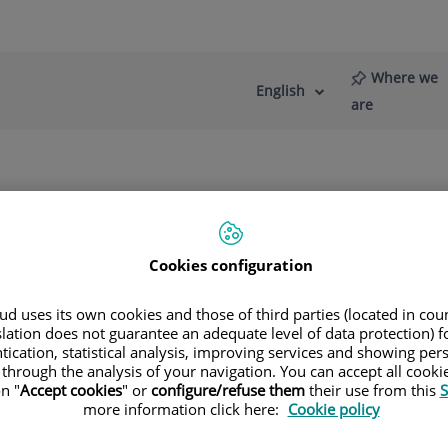
Where we
English
Language
Active
are
selector
Language
re
News
Blog
erficie
Cookies configuration
d uses its own cookies and those of third parties (located in co
slation does not guarantee an adequate level of data protection) f
tication, statistical analysis, improving services and showing per
 through the analysis of your navigation. You can accept all cooki
n "
Accept cookies
" or
configure/refuse them
their use from this
S
more information click here:
Cookie policy