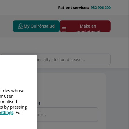
Patient services:
932 906 200
My Quirónsalud
Make an
appointment
Pedir cita
untries whose
or user
sonalised
Nombre y apellidos
es by pressing
ettings
. For
Teléfono