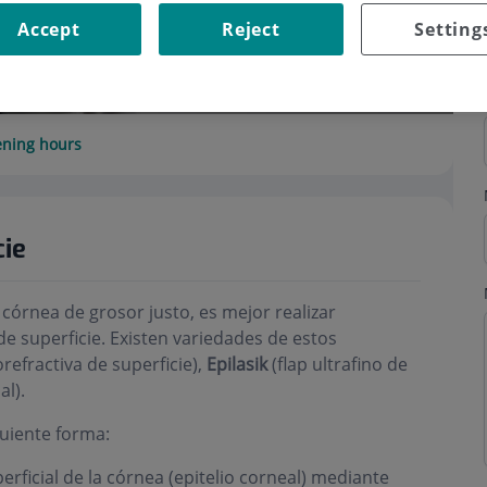
Accept
Reject
Setting
ning hours
cie
 córnea de grosor justo, es mejor realizar
e superficie. Existen variedades de estos
refractiva de superficie),
Epilasik
(flap ultrafino de
al).
iguiente forma:
perficial de la córnea (epitelio corneal) mediante