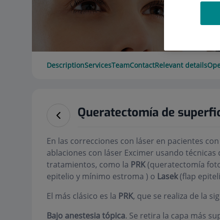
Description
Services
Team
Contact
Relevant details
Ope
Queratectomía de superfi
En las correcciones con láser en pacientes con
ablaciones con láser Excimer usando técnicas d
tratamientos, como la
PRK
(queratectomía foto
epitelio y mínimo estroma ) o
Lasek
(flap epiteli
El más clásico es la
PRK
, que se realiza de la s
Bajo anestesia tópica
. Se retira la capa más su