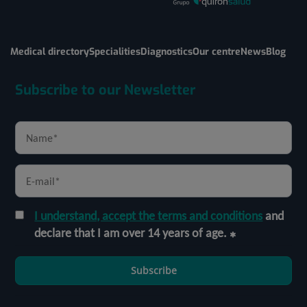
Medical directory
Specialities
Diagnostics
Our centre
News
Blog
Subscribe to our Newsletter
I understand, accept the terms and conditions
and
declare that I am over 14 years of age.
Subscribe