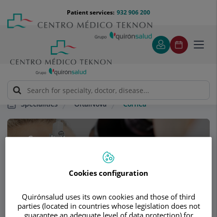
Jump to content
Jump
Menú
Patient services:
932 906 200
Langu
to
teléfono
select
content
cabecera
Toggl
navig
OftalNova
Córnea
Specialities
Consultation area
OftalNova
O
Cookies configuration
OPHTHALMOLOGY
Quirónsalud uses its own cookies and those of third
parties (located in countries whose legislation does not
guarantee an adequate level of data protection) for