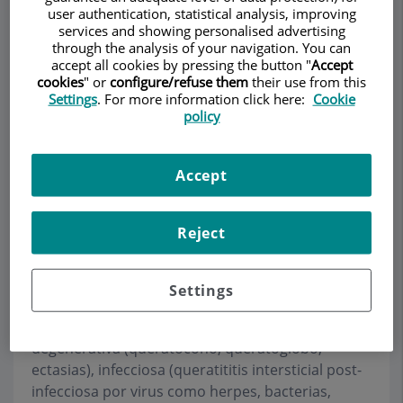
user authentication, statistical analysis, improving
services and showing personalised advertising
through the analysis of your navigation. You can
Make an appointment
accept all cookies by pressing the button "
Accept
cookies
" or
configure/refuse them
their use from this
Settings
. For more information click here:
Cookie
Description
Services
Team
Contact
Relevant details
policy
Opening hours
Accept
Córnea
Reject
La cirugía óptico-reparativa mediante
trasplante
Settings
de córnea
se realiza en patología corneal
congénita (distrofias corneales hereditarias),
degenerativa (queratocono, queratoglobo,
ectasias), infecciosa (queratititis intersticial post-
infecciosa por virus como herpes, bacterias,