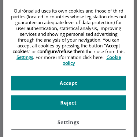
Quirónsalud uses its own cookies and those of third
parties (located in countries whose legislation does not
guarantee an adequate level of data protection) for
Make an appointment
user authentication, statistical analysis, improving
services and showing personalised advertising
through the analysis of your navigation. You can
Description
Services
Team
Contact
Relevant details
accept all cookies by pressing the button "
Accept
cookies
" or
configure/refuse them
their use from this
Settings
. For more information click here:
Cookie
Opening hours
policy
Accept
Fisioterapia deportiva y
osteopatía
Reject
La fisioterapia y la rehabilitación son una parte
fundamental en el tratamiento de las lesiones
Settings
deportivas. En nuestra consulta contamos con
profesionales que cuentan con experiencia y