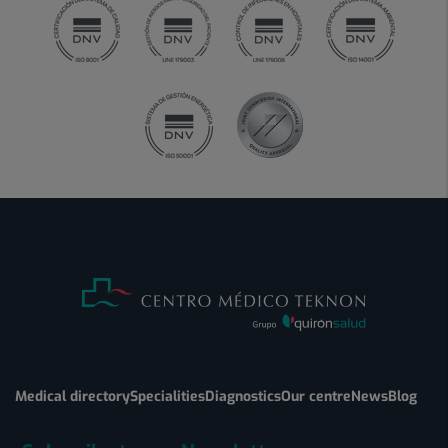
Medical directory
Specialities
Diagnostics
Our centre
News
Blog