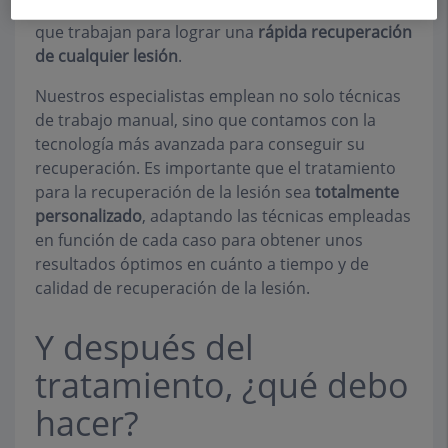
conocimiento del sistema músculo-esquelético,
que trabajan para lograr una
rápida recuperación
de cualquier lesión
.
Nuestros especialistas emplean no solo técnicas
de trabajo manual, sino que contamos con la
tecnología más avanzada para conseguir su
recuperación. Es importante que el tratamiento
para la recuperación de la lesión sea
totalmente
personalizado
, adaptando las técnicas empleadas
en función de cada caso para obtener unos
resultados óptimos en cuánto a tiempo y de
calidad de recuperación de la lesión.
Y después del
tratamiento, ¿qué debo
hacer?