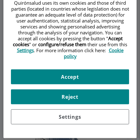
Alfaro
Quirónsalud uses its own cookies and those of third
parties (located in countries whose legislation does not
MAXILLOFACIAL SURGERY
ODONTOLOGY
guarantee an adequate level of data protection) for
user authentication, statistical analysis, improving
services and showing personalised advertising
Make an appointment
through the analysis of your navigation. You can
accept all cookies by pressing the button "
Accept
cookies
" or
configure/refuse them
their use from this
Description
Services
Team
Contact
Relevant details
Settings
. For more information click here:
Cookie
policy
Opening hours
Accept
Apnea del Sueño
Reject
El
Settings